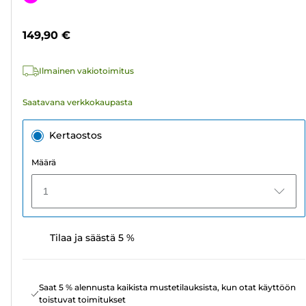
5
arvostelua
149,90 €
Ilmainen vakiotoimitus
Saatavana verkkokaupasta
Kertaostos
Määrä
1
Tilaa ja säästä 5 %
Saat 5 % alennusta kaikista mustetilauksista, kun otat käyttöön
toistuvat toimitukset