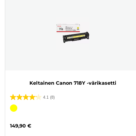
Keltainen Canon 718Y -värikasetti
4.1
(8)
4.1/5
tähteä.
Värikasetti
8
arvostelua
149,90 €