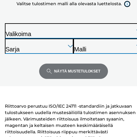
Valitse tulostimen malli alla olevasta luettelosta.
olevasta
luettelosta.
Valikoima
T
Paina
Paina
Paina
u
Sarja
Malli
Enter
Enter
Enter
l
T
T
laajentaaksesi
laajentaaksesi
laajentaaksesi
o
u
u
s
l
l
NÄYTÄ MUSTETULOKSET
t
o
o
i
s
s
n
t
t
i
i
Riittoarvo perustuu ISO/IEC 24711 -standardiin ja jatkuvaan
n
n
tulostukseen uudella mustesäiliöllä tulostimen asennuksen
jälkeen. Värimusteiden riittoisuus ilmoitetaan syaanin,
magentan ja keltaisen musteen keskimääräisellä
riittoisuudella. Riittoisuus riippuu merkittävästi