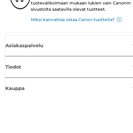
tuotevalikoimaan mukaan lukien vain Canonin
sivustolta saatavilla olevat tuotteet.
Miksi kannattaa ostaa Canon-tuotteita?
Asiakaspalvelu
Tiedot
Kauppa
Tilaa Canon-uutiset
Saat sähköpostiisi säännöllisesti päivityksiä uusista tuotteista, hyödyllisi
vinkkejä ja tarjouksia