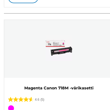
Magenta Canon 718M -värikasetti
4.6
(5)
4.6/5
tähteä.
Värikasetti