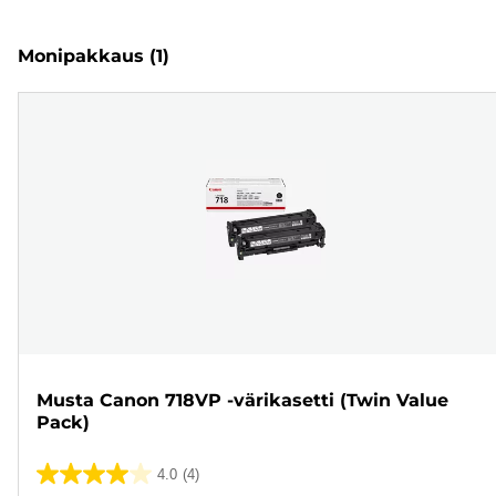
Monipakkaus
(1)
Musta Canon 718VP -värikasetti (Twin Value
Pack)
4.0
(4)
4.0/5