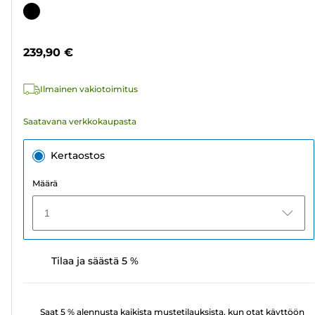
tähteä.
Värikasetti
4
arvostelua
239,90 €
Ilmainen vakiotoimitus
Saatavana verkkokaupasta
Kertaostos
Määrä
1
Tilaa ja säästä 5 %
Saat 5 % alennusta kaikista mustetilauksista, kun otat käyttöön