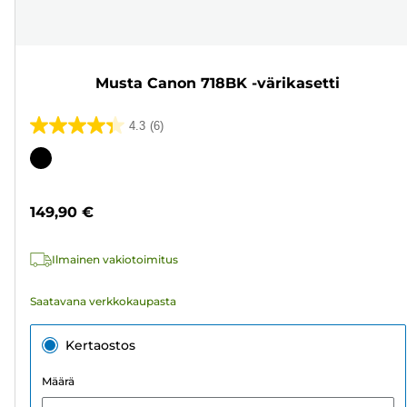
Musta Canon 718BK -värikasetti
4.3
(6)
4.3/5
tähteä.
Värikasetti
6
arvostelua
149,90 €
Ilmainen vakiotoimitus
Saatavana verkkokaupasta
Kertaostos
Määrä