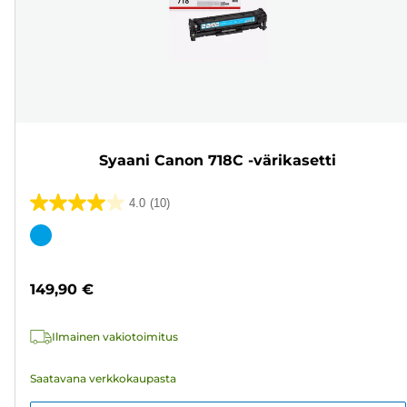
Syaani Canon 718C -värikasetti
4.0
(10)
4.0/5
tähteä.
Värikasetti
10
arvostelua
149,90 €
Ilmainen vakiotoimitus
Saatavana verkkokaupasta