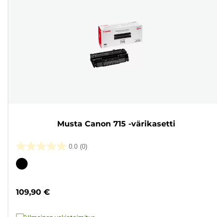
Musta Canon 715 -värikasetti
0.0
(0)
0.0/5
tähteä.
Värikasetti
109,90 €