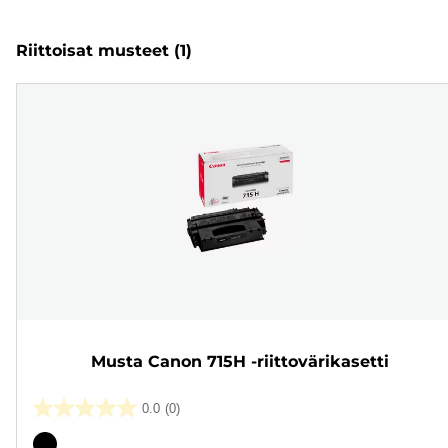
Riittoisat musteet
(1)
Musta Canon 715H -riittovärikasetti
0.0
(0)
0.0/5
tähteä.
Värikasetti