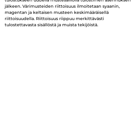
tulostukseen uudella mustesäiliöllä tulostimen asennuksen
jälkeen. Värimusteiden riittoisuus ilmoitetaan syaanin,
magentan ja keltaisen musteen keskimääräisellä
riittoisuudella. Riittoisuus riippuu merkittävästi
tulostettavasta sisällöstä ja muista tekijöistä.