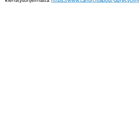
kierrätysohjelmasta:
https://www.canon.fi/about-us/recyclin