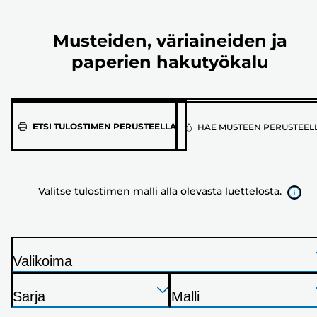
Musteiden, väriaineiden ja
paperien hakutyökalu
Valitse
ETSI TULOSTIMEN PERUSTEELLA
HAE MUSTEEN PERUSTEEL
tulostimen
malli
alla
Valitse tulostimen malli alla olevasta luettelosta.
olevasta
luettelosta.
Valikoima
T
Paina
Paina
Paina
u
Sarja
Malli
Enter
Enter
Enter
l
T
T