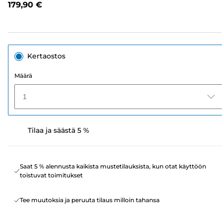
179,90 €
sivun
linkki.
Kertaostos
Määrä
1
Tilaa ja säästä 5 %
Saat 5 % alennusta kaikista mustetilauksista, kun otat käyttöön
toistuvat toimitukset
Tee muutoksia ja peruuta tilaus milloin tahansa