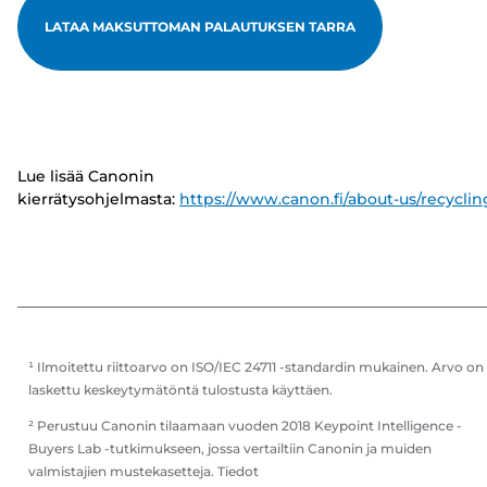
LATAA MAKSUTTOMAN PALAUTUKSEN TARRA
Lue lisää Canonin
kierrätysohjelmasta:
https://www.canon.fi/about-us/recyclin
¹ Ilmoitettu riittoarvo on ISO/IEC 24711 -standardin mukainen. Arvo on
laskettu keskeytymätöntä tulostusta käyttäen.
² Perustuu Canonin tilaamaan vuoden 2018 Keypoint Intelligence -
Buyers Lab -tutkimukseen, jossa vertailtiin Canonin ja muiden
valmistajien mustekasetteja. Tiedot