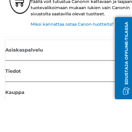
Täällä voit tutustua Canonin kattavaan ja laajaa
tuotevalikoimaan mukaan lukien vain Canonin
sivustolta saatavilla olevat tuotteet.
Miksi kannattaa ostaa Canon-tuotteita?
EDUSTAJA OFFLINE-TILASSA
Asiakaspalvelu
Tiedot
Kauppa
Tilaa Canon-uutiset
Saat sähköpostiisi säännöllisesti päivityksiä uusista tuotteista, hyödyllisi
vinkkejä ja tarjouksia