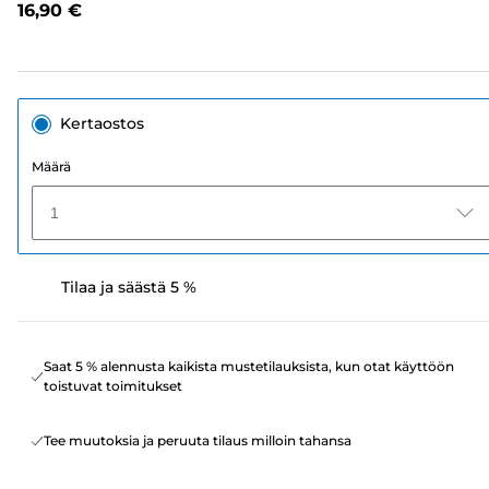
16,90 €
linkki.
Kertaostos
Määrä
1
Tilaa ja säästä 5 %
Saat 5 % alennusta kaikista mustetilauksista, kun otat käyttöön
toistuvat toimitukset
Tee muutoksia ja peruuta tilaus milloin tahansa