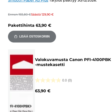
Smooth Paper A3 Plus
Tarjous päättyy 30/12/2026.
Ennen
193,80 €
Säästä
129,90 €
Pakettihinta
63,90 €
LISÄÄ OSTOSKORIIN
Valokuvamusta Canon PFI-4100PBK
-mustekasetti
0.0
(0)
0.0/5
tähteä.
63,90 €