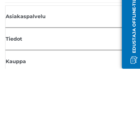
EDUSTAJA OFFLINE-TILASSA
Asiakaspalvelu
Tiedot
Kauppa
Tilaa Canon-uutiset
Saat sähköpostiisi säännöllisesti päivityksiä uusista tuotteista, hyödyllisi
vinkkejä ja tarjouksia
REKISTERÖIDY