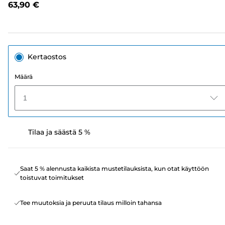
63,90 €
sivun
linkki.
Kertaostos
Määrä
1
Tilaa ja säästä 5 %
Saat 5 % alennusta kaikista mustetilauksista, kun otat käyttöön
toistuvat toimitukset
Tee muutoksia ja peruuta tilaus milloin tahansa