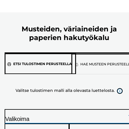
Musteiden, väriaineiden ja
paperien hakutyökalu
Valitse
ETSI TULOSTIMEN PERUSTEELLA
HAE MUSTEEN PERUSTEEL
tulostimen
malli
alla
Valitse tulostimen malli alla olevasta luettelosta.
olevasta
luettelosta.
Valikoima
T