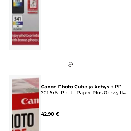
arvostelua
Canon Photo Cube ja kehys
+
PP-
201 5x5” Photo Paper Plus Glossy II
(40 arkkia) – Creative Pack,
vaaleanpunainen
42,90 €