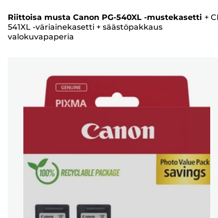
Riittoisa musta Canon PG-540XL -mustekasetti
+
C
541XL -väriainekasetti
+
säästöpakkaus
valokuvapaperia