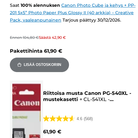
Saat
100
%
alennuksen
Canon Photo Cube ja kehys + PP-
201 5x5” Photo Paper Plus Glossy II (40 arkkia) – Creative
Pack, vaaleanpunainen
Tarjous päättyy 30/12/2026.
Ennen
104,80 €
Säästä
42,90 €
Pakettihinta
61,90 €
LISÄÄ OSTOSKORIIN
Riittoisa musta Canon PG-540XL -
mustekasetti
+
CL-541XL -
väriainekasetti
+
säästöpakkaus
valokuvapaperia
4.6
(568)
4.6/5
tähteä.
61,90 €
568