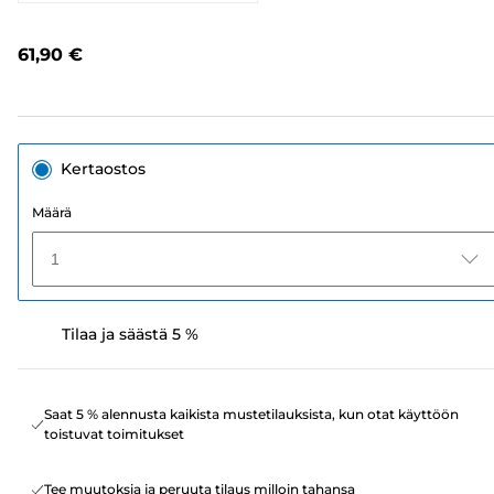
568
arvostelua.
Saman
61,90 €
sivun
linkki.
Kertaostos
Määrä
1
Tilaa ja säästä 5 %
Saat 5 % alennusta kaikista mustetilauksista, kun otat käyttöön
toistuvat toimitukset
Tee muutoksia ja peruuta tilaus milloin tahansa