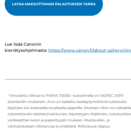
LATAA MAKSUTTOMAN PALAUTUKSEN TARRA
Lue lisää Canonin
kierrätysohjelmasta:
https://www.canon.fi/about-us/recyclin
¹ Ilmoitettu riittoarvo PIXMA TS5150 -tulostimella on ISO/IEC 24711-
standardin mukainen. Arvo on laskettu keskeytymätöntä tulostusta
käyttäen A4-kokoisella tavallisella paperilla. Musteen riitto voi vaihdella
tulostettavien tekstien/valokuvien, käytettyjen ohjelmien, tulostustilan
värikasettien koon ja paperityypin mukaan. Mustavalko- ja
väritulostuksen riittoarvoja ei yhdistetä. Riittoisuus riippuu