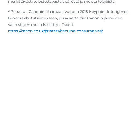
merkittävästi tulostettavasta sisällöstä ja muista tekijöistä.
² Perustuu Canonin tilaamaan vuoden 2018 Keypoint Intelligence -
Buyers Lab -tutkimukseen, jossa vertailtiin Canonin ja muiden
valmistajien mustekasetteja. Tiedot
https://canon.co.uk/printers/genuine-consumables/