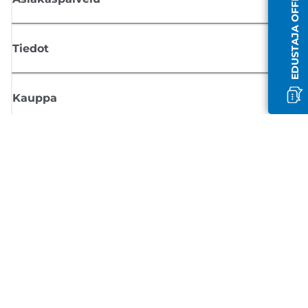
EDUSTAJA OFFLINE-TILASSA
Tiedot
Kauppa
Tilaa Canon-uutiset
Saat sähköpostiisi säännöllisesti päivityksiä uusista tuotteista, hyödyllisi
vinkkejä ja tarjouksia
REKISTERÖIDY
Myyntiehdot
Tietosuojakäytäntö
Tietoa evästeistä
Evästeasetukset