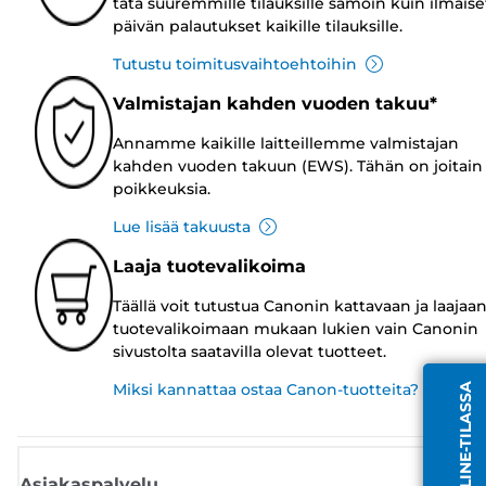
tätä suuremmille tilauksille samoin kuin ilmaise
päivän palautukset kaikille tilauksille.
Tutustu toimitusvaihtoehtoihin
Valmistajan kahden vuoden takuu*
Annamme kaikille laitteillemme valmistajan
kahden vuoden takuun (EWS). Tähän on joitain
poikkeuksia.
Lue lisää takuusta
Laaja tuotevalikoima
Täällä voit tutustua Canonin kattavaan ja laajaa
tuotevalikoimaan mukaan lukien vain Canonin
sivustolta saatavilla olevat tuotteet.
Miksi kannattaa ostaa Canon-tuotteita?
Asiakaspalvelu