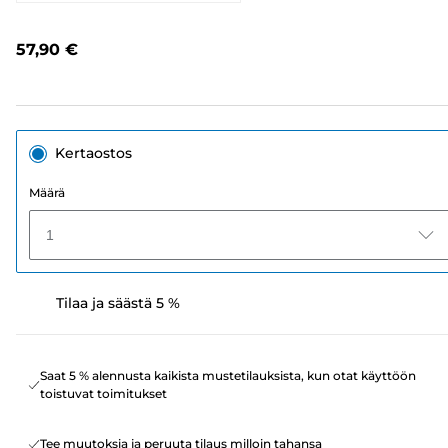
2052
arvostelua.
Saman
57,90 €
sivun
linkki.
Kertaostos
Määrä
1
Tilaa ja säästä 5 %
Saat 5 % alennusta kaikista mustetilauksista, kun otat käyttöön
toistuvat toimitukset
Tee muutoksia ja peruuta tilaus milloin tahansa