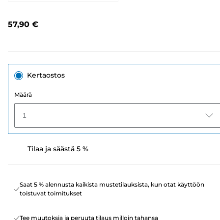
2053
arvostelua.
Saman
57,90 €
sivun
linkki.
Kertaostos
Määrä
1
Tilaa ja säästä 5 %
Saat 5 % alennusta kaikista mustetilauksista, kun otat käyttöön
toistuvat toimitukset
Tee muutoksia ja peruuta tilaus milloin tahansa