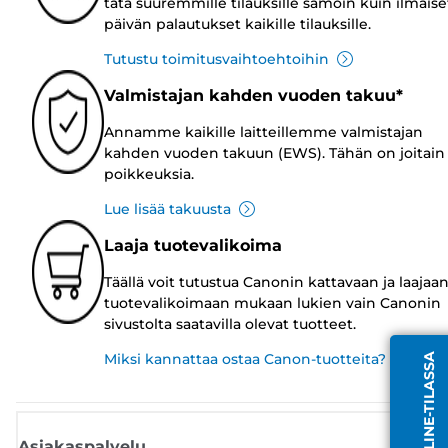
tätä suuremmille tilauksille samoin kuin ilmaise
päivän palautukset kaikille tilauksille.
Tutustu toimitusvaihtoehtoihin
Valmistajan kahden vuoden takuu*
Annamme kaikille laitteillemme valmistajan
kahden vuoden takuun (EWS). Tähän on joitain
poikkeuksia.
Lue lisää takuusta
Laaja tuotevalikoima
Täällä voit tutustua Canonin kattavaan ja laajaa
tuotevalikoimaan mukaan lukien vain Canonin
sivustolta saatavilla olevat tuotteet.
Miksi kannattaa ostaa Canon-tuotteita?
Asiakaspalvelu