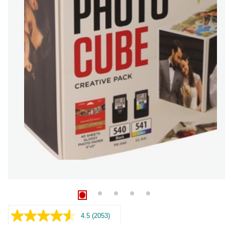
4.5
(2053)
Lue