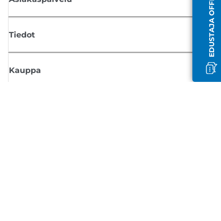
EDUSTAJA OFFLINE-TILASSA
Tiedot
Kauppa
Tilaa Canon-uutiset
Saat sähköpostiisi säännöllisesti päivityksiä uusista tuotteista, hyödyllisi
vinkkejä ja tarjouksia
REKISTERÖIDY
Myyntiehdot
Tietosuojakäytäntö
Tietoa evästeistä
Evästeasetukset