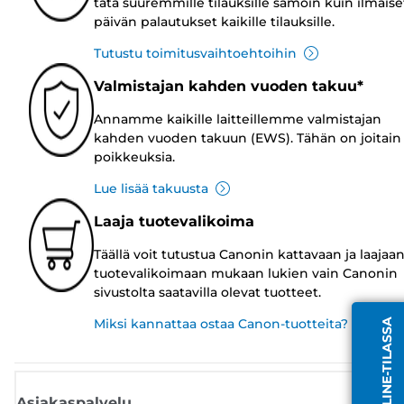
tätä suuremmille tilauksille samoin kuin ilmaise
päivän palautukset kaikille tilauksille.
Tutustu toimitusvaihtoehtoihin
Valmistajan kahden vuoden takuu*
Annamme kaikille laitteillemme valmistajan
kahden vuoden takuun (EWS). Tähän on joitain
poikkeuksia.
Lue lisää takuusta
Laaja tuotevalikoima
Täällä voit tutustua Canonin kattavaan ja laajaa
tuotevalikoimaan mukaan lukien vain Canonin
sivustolta saatavilla olevat tuotteet.
Miksi kannattaa ostaa Canon-tuotteita?
Asiakaspalvelu