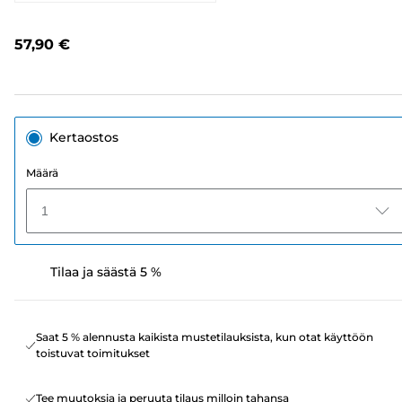
2053
arvostelua.
Saman
57,90 €
sivun
linkki.
Kertaostos
Määrä
1
Tilaa ja säästä 5 %
Saat 5 % alennusta kaikista mustetilauksista, kun otat käyttöön
toistuvat toimitukset
Tee muutoksia ja peruuta tilaus milloin tahansa