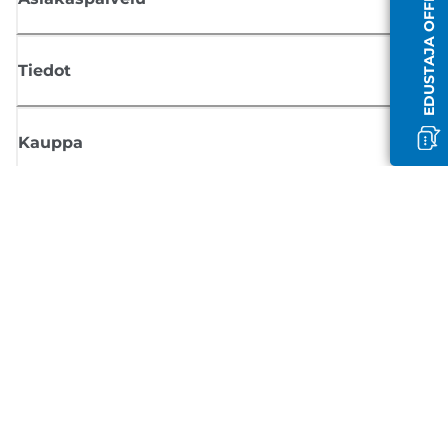
EDUSTAJA OFFLINE-TILASSA
Tiedot
Kauppa
Tilaa Canon-uutiset
Saat sähköpostiisi säännöllisesti päivityksiä uusista tuotteista, hyödyllisi
vinkkejä ja tarjouksia
REKISTERÖIDY
Myyntiehdot
Tietosuojakäytäntö
Tietoa evästeistä
Evästeasetukset