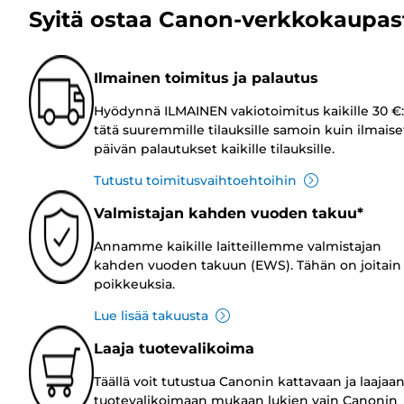
Syitä ostaa Canon-verkkokaupas
Ilmainen toimitus ja palautus
Hyödynnä ILMAINEN vakiotoimitus kaikille 30 €:
tätä suuremmille tilauksille samoin kuin ilmaise
päivän palautukset kaikille tilauksille.
Tutustu toimitusvaihtoehtoihin
Valmistajan kahden vuoden takuu*
Annamme kaikille laitteillemme valmistajan
kahden vuoden takuun (EWS). Tähän on joitain
poikkeuksia.
Lue lisää takuusta
Laaja tuotevalikoima
Täällä voit tutustua Canonin kattavaan ja laajaa
tuotevalikoimaan mukaan lukien vain Canonin