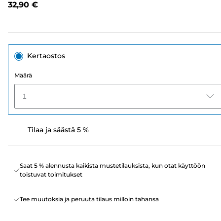
32,90 €
sivun
linkki.
Kertaostos
Määrä
1
Tilaa ja säästä 5 %
Saat 5 % alennusta kaikista mustetilauksista, kun otat käyttöön
toistuvat toimitukset
Tee muutoksia ja peruuta tilaus milloin tahansa