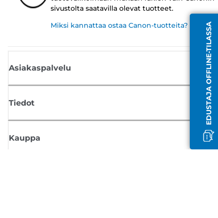
sivustolta saatavilla olevat tuotteet.
Miksi kannattaa ostaa Canon-tuotteita?
EDUSTAJA OFFLINE-TILASSA
Asiakaspalvelu
Tiedot
Kauppa
Tilaa Canon-uutiset
Saat sähköpostiisi säännöllisesti päivityksiä uusista tuotteista, hyödyllisi
vinkkejä ja tarjouksia