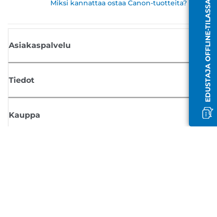
Miksi kannattaa ostaa Canon-tuotteita?
EDUSTAJA OFFLINE-TILASSA
Asiakaspalvelu
Tiedot
Kauppa
Tilaa Canon-uutiset
Saat sähköpostiisi säännöllisesti päivityksiä uusista tuotteista, hyödyllisi
vinkkejä ja tarjouksia
REKISTERÖIDY