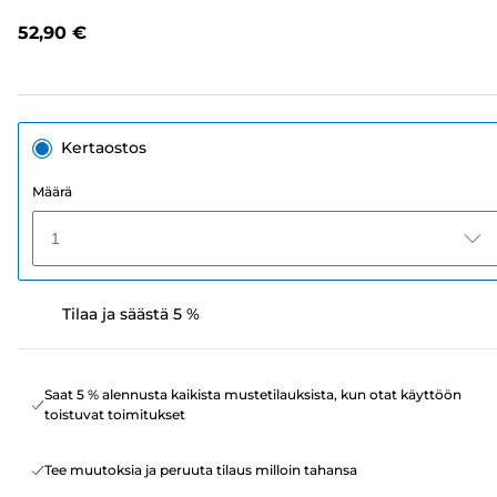
arvostelua.
Saman
52,90 €
sivun
linkki.
Kertaostos
Määrä
1
Tilaa ja säästä 5 %
Saat 5 % alennusta kaikista mustetilauksista, kun otat käyttöön
toistuvat toimitukset
Tee muutoksia ja peruuta tilaus milloin tahansa