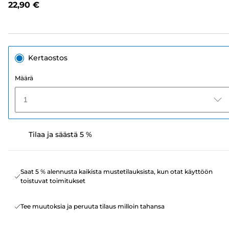
22,90 €
sivun
linkki.
Kertaostos
Määrä
1
Tilaa ja säästä 5 %
Saat 5 % alennusta kaikista mustetilauksista, kun otat käyttöön
toistuvat toimitukset
Tee muutoksia ja peruuta tilaus milloin tahansa