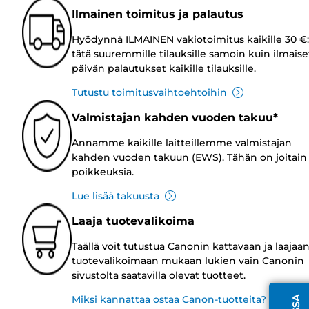
Ilmainen toimitus ja palautus
Hyödynnä ILMAINEN vakiotoimitus kaikille 30 €:
tätä suuremmille tilauksille samoin kuin ilmaise
päivän palautukset kaikille tilauksille.
Tutustu toimitusvaihtoehtoihin
Valmistajan kahden vuoden takuu*
Annamme kaikille laitteillemme valmistajan
kahden vuoden takuun (EWS). Tähän on joitain
poikkeuksia.
Lue lisää takuusta
Laaja tuotevalikoima
Täällä voit tutustua Canonin kattavaan ja laajaa
tuotevalikoimaan mukaan lukien vain Canonin
sivustolta saatavilla olevat tuotteet.
Miksi kannattaa ostaa Canon-tuotteita?