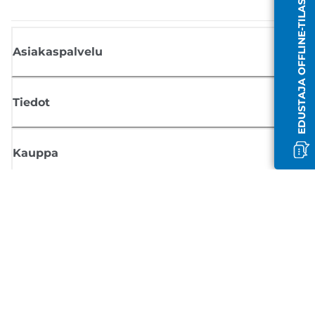
EDUSTAJA OFFLINE-TILASSA
Asiakaspalvelu
Tiedot
Kauppa
Tilaa Canon-uutiset
Saat sähköpostiisi säännöllisesti päivityksiä uusista tuotteista, hyödyllisi
vinkkejä ja tarjouksia
REKISTERÖIDY