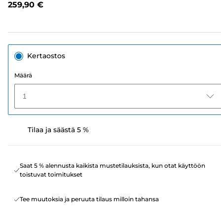
259,90 €
sivun
linkki.
Kertaostos
Määrä
1
Tilaa ja säästä 5 %
Saat 5 % alennusta kaikista mustetilauksista, kun otat käyttöön
toistuvat toimitukset
Tee muutoksia ja peruuta tilaus milloin tahansa