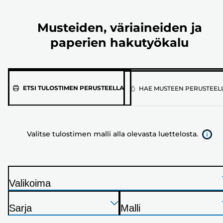
Musteiden, väriaineiden ja
paperien hakutyökalu
Valitse
ETSI TULOSTIMEN PERUSTEELLA
HAE MUSTEEN PERUSTEEL
tulostimen
malli
alla
Valitse tulostimen malli alla olevasta luettelosta.
olevasta
luettelosta.
Valikoima
T
Paina
Paina
Paina
u
Sarja
Malli
Enter
Enter
Enter
l
T
T