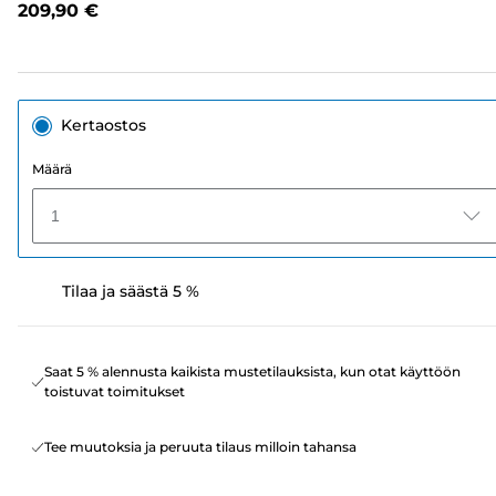
209,90 €
sivun
linkki.
Kertaostos
Määrä
1
Tilaa ja säästä 5 %
Saat 5 % alennusta kaikista mustetilauksista, kun otat käyttöön
toistuvat toimitukset
Tee muutoksia ja peruuta tilaus milloin tahansa