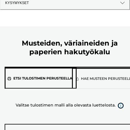
KYSYMYKSET
Musteiden, väriaineiden ja
paperien hakutyökalu
Valitse
ETSI TULOSTIMEN PERUSTEELLA
HAE MUSTEEN PERUSTEEL
tulostimen
malli
alla
Valitse tulostimen malli alla olevasta luettelosta.
olevasta
luettelosta.