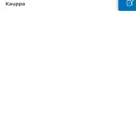
Kauppa
Tilaa Canon-uutiset
Saat sähköpostiisi säännöllisesti päivityksiä uusista tuotteista, hyödyllisi
vinkkejä ja tarjouksia
REKISTERÖIDY
Myyntiehdot
Tietosuojakäytäntö
Tietoa evästeistä
Evästeasetukset