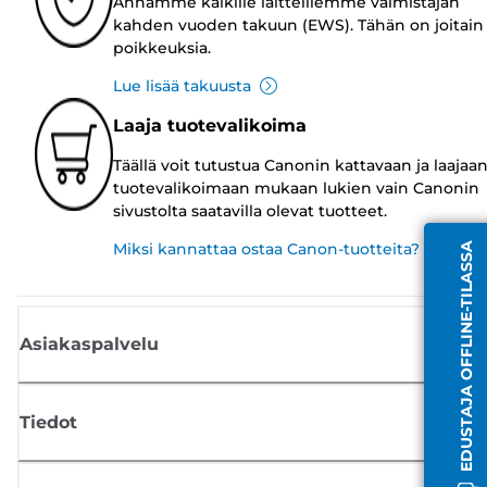
Annamme kaikille laitteillemme valmistajan
kahden vuoden takuun (EWS). Tähän on joitain
poikkeuksia.
Lue lisää takuusta
Laaja tuotevalikoima
Täällä voit tutustua Canonin kattavaan ja laajaa
tuotevalikoimaan mukaan lukien vain Canonin
sivustolta saatavilla olevat tuotteet.
Miksi kannattaa ostaa Canon-tuotteita?
EDUSTAJA OFFLINE-TILASSA
Asiakaspalvelu
Tiedot