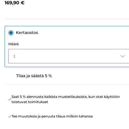
169,90 €
sivun
linkki.
Kertaostos
Määrä
1
Tilaa ja säästä 5 %
Saat 5 % alennusta kaikista mustetilauksista, kun otat käyttöön
toistuvat toimitukset
Tee muutoksia ja peruuta tilaus milloin tahansa