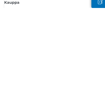
Kauppa
Tilaa Canon-uutiset
Saat sähköpostiisi säännöllisesti päivityksiä uusista tuotteista, hyödyllisi
vinkkejä ja tarjouksia
REKISTERÖIDY
Myyntiehdot
Tietosuojakäytäntö
Tietoa evästeistä
Evästeasetukset