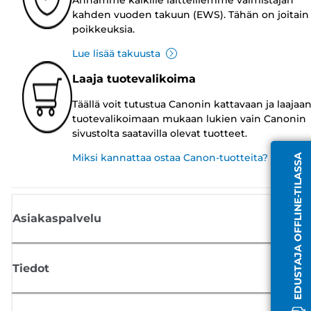
kahden vuoden takuun (EWS). Tähän on joitain
poikkeuksia.
Lue lisää takuusta
Laaja tuotevalikoima
Täällä voit tutustua Canonin kattavaan ja laajaa
tuotevalikoimaan mukaan lukien vain Canonin
sivustolta saatavilla olevat tuotteet.
Miksi kannattaa ostaa Canon-tuotteita?
EDUSTAJA OFFLINE-TILASSA
Asiakaspalvelu
Tiedot