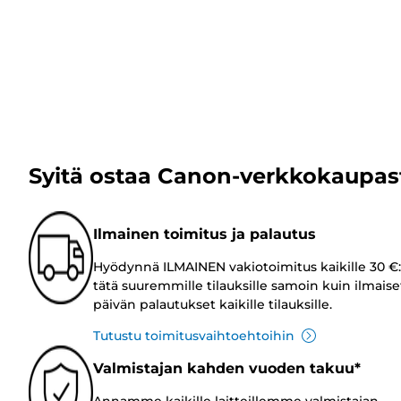
Syitä ostaa Canon-verkkokaupas
Ilmainen toimitus ja palautus
Hyödynnä ILMAINEN vakiotoimitus kaikille 30 €:
tätä suuremmille tilauksille samoin kuin ilmaise
päivän palautukset kaikille tilauksille.
Tutustu toimitusvaihtoehtoihin
Valmistajan kahden vuoden takuu*
Annamme kaikille laitteillemme valmistajan