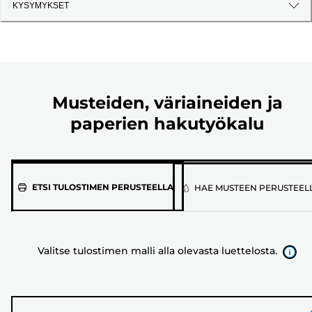
KYSYMYKSET
Musteiden, väriaineiden ja
paperien hakutyökalu
Valitse
ETSI TULOSTIMEN PERUSTEELLA
HAE MUSTEEN PERUSTEEL
tulostimen
malli
alla
Valitse tulostimen malli alla olevasta luettelosta.
olevasta
luettelosta.