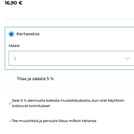
16,90 €
linkki.
Kertaostos
Määrä
1
Tilaa ja säästä 5 %
Saat 5 % alennusta kaikista mustetilauksista, kun otat käyttöön
toistuvat toimitukset
Tee muutoksia ja peruuta tilaus milloin tahansa