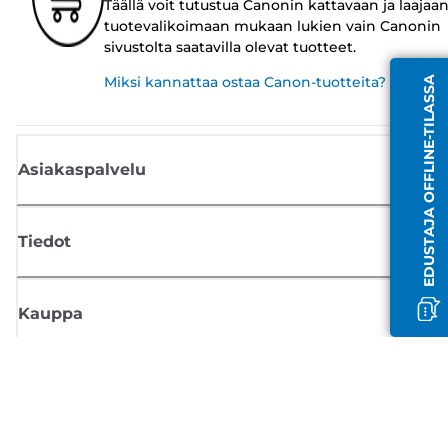
Täällä voit tutustua Canonin kattavaan ja laajaa
tuotevalikoimaan mukaan lukien vain Canonin
sivustolta saatavilla olevat tuotteet.
Miksi kannattaa ostaa Canon-tuotteita?
EDUSTAJA OFFLINE-TILASSA
Asiakaspalvelu
Tiedot
Kauppa
Tilaa Canon-uutiset
Saat sähköpostiisi säännöllisesti päivityksiä uusista tuotteista, hyödyllisi
vinkkejä ja tarjouksia