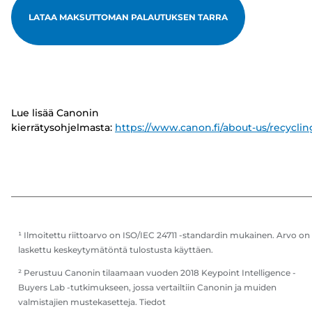
LATAA MAKSUTTOMAN PALAUTUKSEN TARRA
Lue lisää Canonin
kierrätysohjelmasta:
https://www.canon.fi/about-us/recyclin
¹ Ilmoitettu riittoarvo on ISO/IEC 24711 -standardin mukainen. Arvo on
laskettu keskeytymätöntä tulostusta käyttäen.
² Perustuu Canonin tilaamaan vuoden 2018 Keypoint Intelligence -
Buyers Lab -tutkimukseen, jossa vertailtiin Canonin ja muiden
valmistajien mustekasetteja. Tiedot