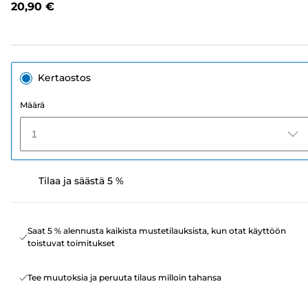
20,90 €
sivun
linkki.
Kertaostos
Määrä
1
Tilaa ja säästä 5 %
Saat 5 % alennusta kaikista mustetilauksista, kun otat käyttöön
toistuvat toimitukset
Tee muutoksia ja peruuta tilaus milloin tahansa