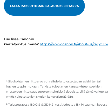
LATAA MAKSUTTOMAN PALAUTUKSEN TARRA
Lue lisää Canonin
kierrätysohjelmasta:
https://www.canon.fi/about-us/recyclin
¹ Sivukohtainen riittoarvo voi vaihdella tulostettavan asiakirjan tai
kuvien tyypin mukaan. Tarkista tulostimen kanssa yhteensopivien
musteiden riittoisuus tuotteen teknisistä tiedoista, sillä tämä vaikuttaa
myös tulostettavien sivujen kokonaismäärään.
² Tulostettaessa ISO/JIS-SCID N2 -testitiedostoa 11 x 14 tuuman koossa