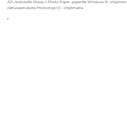
A3+-kokoiselle Glossy II Photo Paper -paperille Windows 10 -ohjaimen
oletusasetuksilla Photoshop CC -ohjelmasta.
,