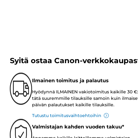
Syitä ostaa Canon-verkkokaupas
Ilmainen toimitus ja palautus
Hyödynnä ILMAINEN vakiotoimitus kaikille 30 €:
tätä suuremmille tilauksille samoin kuin ilmaise
päivän palautukset kaikille tilauksille.
Tutustu toimitusvaihtoehtoihin
Valmistajan kahden vuoden takuu*
Annamme kaikille laitteillemme valmistajan