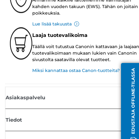
kahden vuoden takuun (EWS). Tähän on joitain
poikkeuksia.
Lue lisää takuusta
Laaja tuotevalikoima
Täällä voit tutustua Canonin kattavaan ja laajaa
tuotevalikoimaan mukaan lukien vain Canonin
sivustolta saatavilla olevat tuotteet.
Miksi kannattaa ostaa Canon-tuotteita?
EDUSTAJA OFFLINE-TILASSA
Asiakaspalvelu
Tiedot