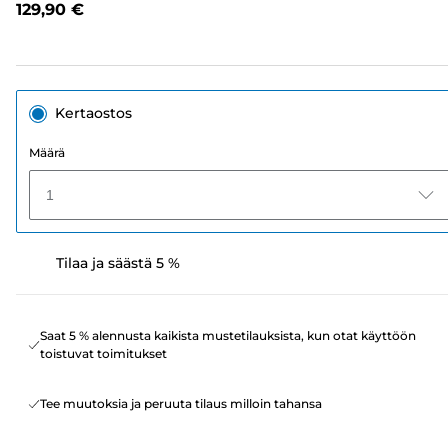
129,90 €
sivun
linkki.
Kertaostos
Määrä
1
Tilaa ja säästä 5 %
Saat 5 % alennusta kaikista mustetilauksista, kun otat käyttöön
toistuvat toimitukset
Tee muutoksia ja peruuta tilaus milloin tahansa