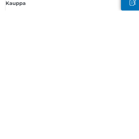
Kauppa
Tilaa Canon-uutiset
Saat sähköpostiisi säännöllisesti päivityksiä uusista tuotteista, hyödyllisi
vinkkejä ja tarjouksia
REKISTERÖIDY
Myyntiehdot
Tietosuojakäytäntö
Tietoa evästeistä
Evästeasetukset