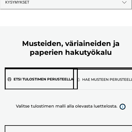
KYSYMYKSET
Musteiden, väriaineiden ja
paperien hakutyökalu
Valitse
ETSI TULOSTIMEN PERUSTEELLA
HAE MUSTEEN PERUSTEEL
tulostimen
malli
alla
Valitse tulostimen malli alla olevasta luettelosta.
olevasta
luettelosta.