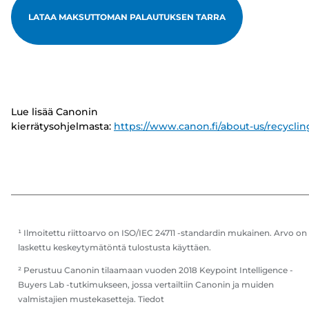
LATAA MAKSUTTOMAN PALAUTUKSEN TARRA
Lue lisää Canonin
kierrätysohjelmasta:
https://www.canon.fi/about-us/recyclin
¹ Ilmoitettu riittoarvo on ISO/IEC 24711 -standardin mukainen. Arvo on
laskettu keskeytymätöntä tulostusta käyttäen.
² Perustuu Canonin tilaamaan vuoden 2018 Keypoint Intelligence -
Buyers Lab -tutkimukseen, jossa vertailtiin Canonin ja muiden
valmistajien mustekasetteja. Tiedot