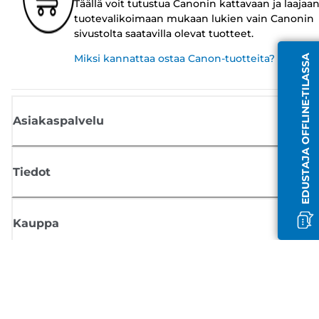
Täällä voit tutustua Canonin kattavaan ja laajaa
tuotevalikoimaan mukaan lukien vain Canonin
sivustolta saatavilla olevat tuotteet.
Miksi kannattaa ostaa Canon-tuotteita?
EDUSTAJA OFFLINE-TILASSA
Asiakaspalvelu
Tiedot
Kauppa
Tilaa Canon-uutiset
Saat sähköpostiisi säännöllisesti päivityksiä uusista tuotteista, hyödyllisi
vinkkejä ja tarjouksia