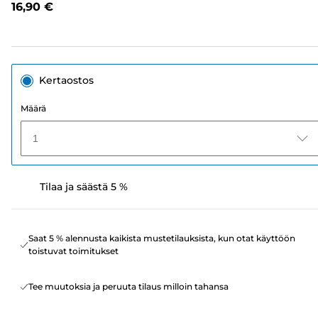
16,90 €
linkki.
Kertaostos
Määrä
1
Tilaa ja säästä 5 %
Saat 5 % alennusta kaikista mustetilauksista, kun otat käyttöön
toistuvat toimitukset
Tee muutoksia ja peruuta tilaus milloin tahansa