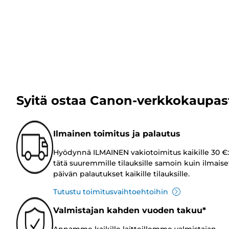
Syitä ostaa Canon-verkkokaupas
Ilmainen toimitus ja palautus
Hyödynnä ILMAINEN vakiotoimitus kaikille 30 €:
tätä suuremmille tilauksille samoin kuin ilmaise
päivän palautukset kaikille tilauksille.
Tutustu toimitusvaihtoehtoihin
Valmistajan kahden vuoden takuu*
Annamme kaikille laitteillemme valmistajan