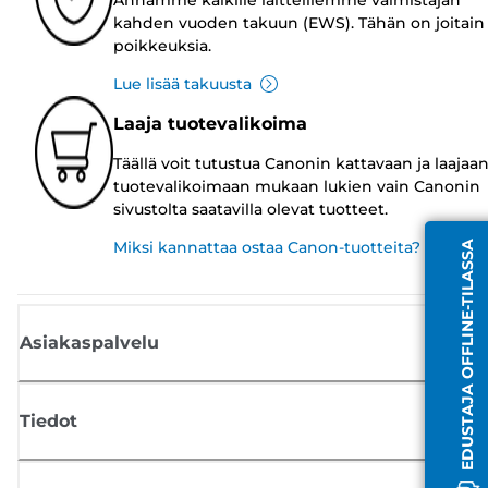
kahden vuoden takuun (EWS). Tähän on joitain
poikkeuksia.
Lue lisää takuusta
Laaja tuotevalikoima
Täällä voit tutustua Canonin kattavaan ja laajaa
tuotevalikoimaan mukaan lukien vain Canonin
sivustolta saatavilla olevat tuotteet.
Miksi kannattaa ostaa Canon-tuotteita?
EDUSTAJA OFFLINE-TILASSA
Asiakaspalvelu
Tiedot