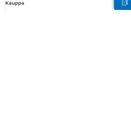
Kauppa
Tilaa Canon-uutiset
Saat sähköpostiisi säännöllisesti päivityksiä uusista tuotteista, hyödyllisi
vinkkejä ja tarjouksia
REKISTERÖIDY
Myyntiehdot
Tietosuojakäytäntö
Tietoa evästeistä
Evästeasetukset