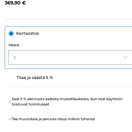
369,90 €
sivun
linkki.
Kertaostos
Määrä
1
Tilaa ja säästä 5 %
Saat 5 % alennusta kaikista mustetilauksista, kun otat käyttöön
toistuvat toimitukset
Tee muutoksia ja peruuta tilaus milloin tahansa