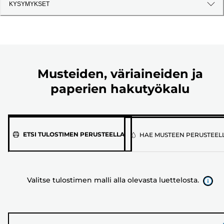
KYSYMYKSET
Musteiden, väriaineiden ja
paperien hakutyökalu
Valitse
ETSI TULOSTIMEN PERUSTEELLA
HAE MUSTEEN PERUSTEEL
tulostimen
malli
alla
Valitse tulostimen malli alla olevasta luettelosta.
olevasta
luettelosta.