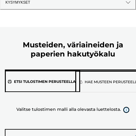
KYSYMYKSET
Musteiden, väriaineiden ja
paperien hakutyökalu
Valitse
ETSI TULOSTIMEN PERUSTEELLA
HAE MUSTEEN PERUSTEEL
tulostimen
malli
alla
Valitse tulostimen malli alla olevasta luettelosta.
olevasta
luettelosta.