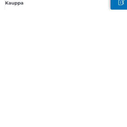
Kauppa
Tilaa Canon-uutiset
Saat sähköpostiisi säännöllisesti päivityksiä uusista tuotteista, hyödyllisi
vinkkejä ja tarjouksia
REKISTERÖIDY
Myyntiehdot
Tietosuojakäytäntö
Tietoa evästeistä
Evästeasetukset