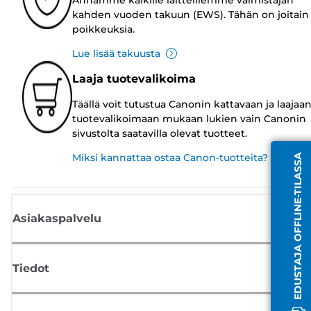
kahden vuoden takuun (EWS). Tähän on joitain
poikkeuksia.
Lue lisää takuusta
Laaja tuotevalikoima
Täällä voit tutustua Canonin kattavaan ja laajaa
tuotevalikoimaan mukaan lukien vain Canonin
sivustolta saatavilla olevat tuotteet.
Miksi kannattaa ostaa Canon-tuotteita?
EDUSTAJA OFFLINE-TILASSA
Asiakaspalvelu
Tiedot