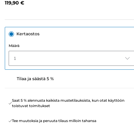
119,90 €
sivun
linkki.
Kertaostos
Määrä
1
Tilaa ja säästä 5 %
Saat 5 % alennusta kaikista mustetilauksista, kun otat käyttöön
toistuvat toimitukset
Tee muutoksia ja peruuta tilaus milloin tahansa