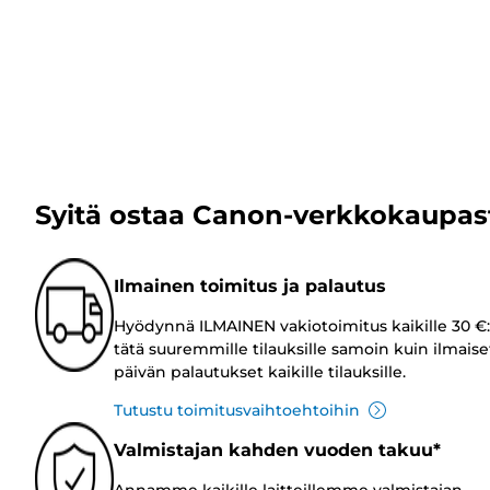
Syitä ostaa Canon-verkkokaupas
Ilmainen toimitus ja palautus
Hyödynnä ILMAINEN vakiotoimitus kaikille 30 €:
tätä suuremmille tilauksille samoin kuin ilmaise
päivän palautukset kaikille tilauksille.
Tutustu toimitusvaihtoehtoihin
Valmistajan kahden vuoden takuu*
Annamme kaikille laitteillemme valmistajan