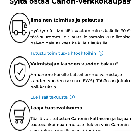
Syitä ostaa Canon-verkkokaupas
Ilmainen toimitus ja palautus
Hyödynnä ILMAINEN vakiotoimitus kaikille 30 €:
tätä suuremmille tilauksille samoin kuin ilmaise
päivän palautukset kaikille tilauksille.
Tutustu toimitusvaihtoehtoihin
Valmistajan kahden vuoden takuu*
Annamme kaikille laitteillemme valmistajan
kahden vuoden takuun (EWS). Tähän on joitain
poikkeuksia.
Lue lisää takuusta
Laaja tuotevalikoima
Täällä voit tutustua Canonin kattavaan ja laajaa
tuotevalikoimaan mukaan lukien vain Canonin
sivustolta saatavilla olevat tuotteet.