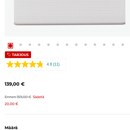
TARJOUS
4.8
(11)
Lue
11
arvostelua.
Saman
139,00 €
sivun
linkki.
Ennen
159,00 €
Säästä
20,00 €
Määrä