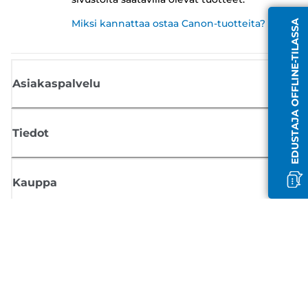
Miksi kannattaa ostaa Canon-tuotteita?
EDUSTAJA OFFLINE-TILASSA
Asiakaspalvelu
Tiedot
Kauppa
Tilaa Canon-uutiset
Saat sähköpostiisi säännöllisesti päivityksiä uusista tuotteista, hyödyllisi
vinkkejä ja tarjouksia
REKISTERÖIDY