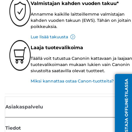
Valmistajan kahden vuoden takuu*
Annamme kaikille laitteillemme valmistajan
kahden vuoden takuun (EWS). Tähän on joitain
poikkeuksia.
Lue lisää takuusta
Laaja tuotevalikoima
Täällä voit tutustua Canonin kattavaan ja laajaa
tuotevalikoimaan mukaan lukien vain Canonin
sivustolta saatavilla olevat tuotteet.
Miksi kannattaa ostaa Canon-tuotteita?
EDUSTAJA OFFLINE-TILASSA
Asiakaspalvelu
Tiedot