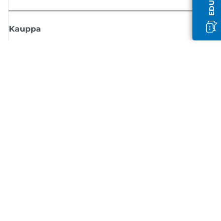
Kauppa
Tilaa Canon-uutiset
Saat sähköpostiisi säännöllisesti päivityksiä uusista tuotteista, hyödyllisi
vinkkejä ja tarjouksia
REKISTERÖIDY
Myyntiehdot
Tietosuojakäytäntö
Tietoa evästeistä
Evästeasetukset