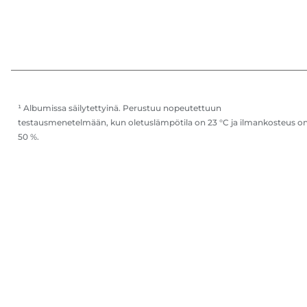
¹ Albumissa säilytettyinä. Perustuu nopeutettuun
testausmenetelmään, kun oletuslämpötila on 23 °C ja ilmankosteus o
50 %.