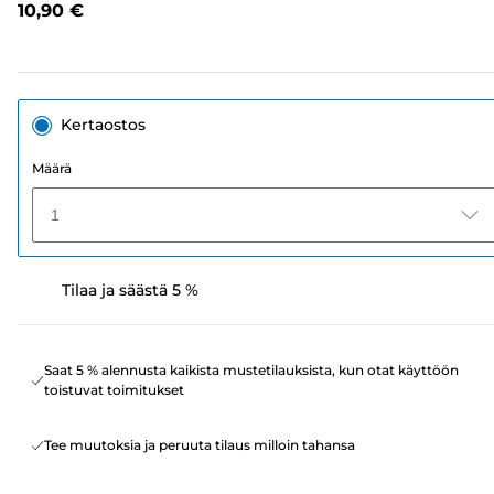
10,90 €
sivun
linkki.
Kertaostos
Määrä
1
Tilaa ja säästä 5 %
Saat 5 % alennusta kaikista mustetilauksista, kun otat käyttöön
toistuvat toimitukset
Tee muutoksia ja peruuta tilaus milloin tahansa