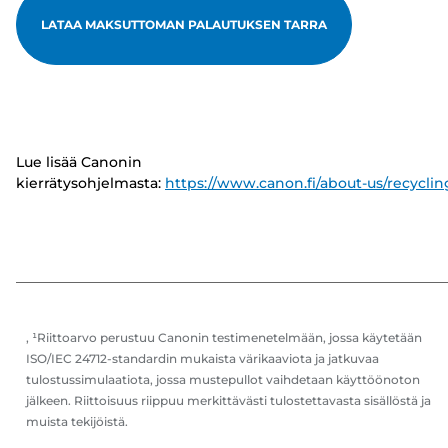
LATAA MAKSUTTOMAN PALAUTUKSEN TARRA
Lue lisää Canonin
kierrätysohjelmasta:
https://www.canon.fi/about-us/recyclin
, ¹Riittoarvo perustuu Canonin testimenetelmään, jossa käytetään
ISO/IEC 24712-standardin mukaista värikaaviota ja jatkuvaa
tulostussimulaatiota, jossa mustepullot vaihdetaan käyttöönoton
jälkeen. Riittoisuus riippuu merkittävästi tulostettavasta sisällöstä ja
muista tekijöistä.