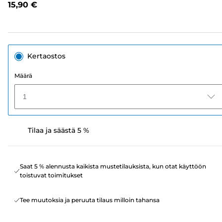
15,90 €
sivun
linkki.
Kertaostos
Määrä
1
Tilaa ja säästä 5 %
Saat 5 % alennusta kaikista mustetilauksista, kun otat käyttöön
toistuvat toimitukset
Tee muutoksia ja peruuta tilaus milloin tahansa