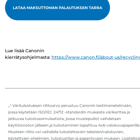
LATAA MAKSUTTOMAN PALAUTUKSEN TARRA
Lue lisää Canonin
kierrätysohjelmasta:
https://www.canon.fi/about-us/recyclin
,,¹ Väritulostuksen riittoarvo perustuu Canonin testimenetelmään,
jossa käytetään ISO/IEC 24712 -standardin mukaista värikarttaa ja
jatkuvaa tulostussimulaatiota, jossa mustepullot vaihdetaan
käyttöönoton jälkeen ja tulostaminen tapahtuu 4x6-valokuvapaperille
Musteen riitto voi vaihdella tulostettavien tekstien/valokuvien,
käytettyjen ohjelmien, tulostustilan ja paperityypin mukaan. Lisätietoj