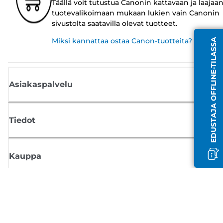
Täällä voit tutustua Canonin kattavaan ja laajaa
tuotevalikoimaan mukaan lukien vain Canonin
sivustolta saatavilla olevat tuotteet.
Miksi kannattaa ostaa Canon-tuotteita?
EDUSTAJA OFFLINE-TILASSA
Asiakaspalvelu
Tiedot
Kauppa
Tilaa Canon-uutiset
Saat sähköpostiisi säännöllisesti päivityksiä uusista tuotteista, hyödyllisi
vinkkejä ja tarjouksia