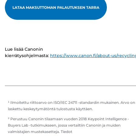
LATAA MAKSUTTOMAN PALAUTUKSEN TARRA
Lue lisää Canonin
kierrätysohjelmasta:
https://www.canon.fi/about-us/recyclin
¹ Ilmoitettu riittoarvo on ISO/IEC 24711 -standardin mukainen. Arvo on
laskettu keskeytymätöntä tulostusta käyttäen.
² Perustuu Canonin tilaamaan vuoden 2018 Keypoint Intelligence -
Buyers Lab -tutkimukseen, jossa vertailtiin Canonin ja muiden
valmistajien mustekasetteja. Tiedot