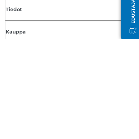
Tiedot
Kauppa
Tilaa Canon-uutiset
Saat sähköpostiisi säännöllisesti päivityksiä uusista tuotteista, hyödyllisi
vinkkejä ja tarjouksia
REKISTERÖIDY
Myyntiehdot
Tietosuojakäytäntö
Tietoa evästeistä
Evästeasetukset