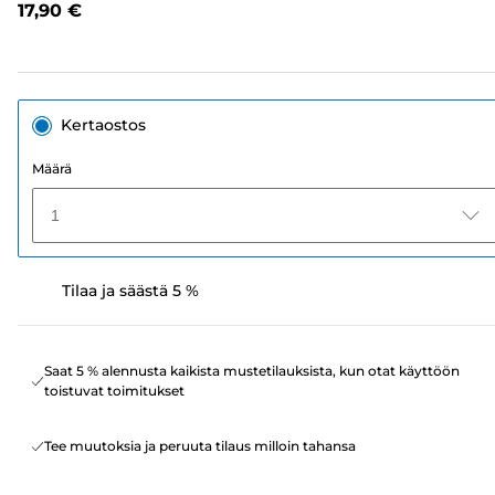
17,90 €
sivun
linkki.
Kertaostos
Määrä
1
Tilaa ja säästä 5 %
Saat 5 % alennusta kaikista mustetilauksista, kun otat käyttöön
toistuvat toimitukset
Tee muutoksia ja peruuta tilaus milloin tahansa