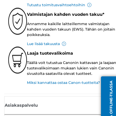
Tutustu toimitusvaihtoehtoihin
Valmistajan kahden vuoden takuu*
Annamme kaikille laitteillemme valmistajan
kahden vuoden takuun (EWS). Tähän on joitain
poikkeuksia.
Lue lisää takuusta
Laaja tuotevalikoima
Täällä voit tutustua Canonin kattavaan ja laajaa
tuotevalikoimaan mukaan lukien vain Canonin
sivustolta saatavilla olevat tuotteet.
Miksi kannattaa ostaa Canon-tuotteita?
EDUSTAJA OFFLINE-TILASSA
Asiakaspalvelu