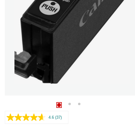
4.6
(37)
Lue
37
arvostelua.
Saman