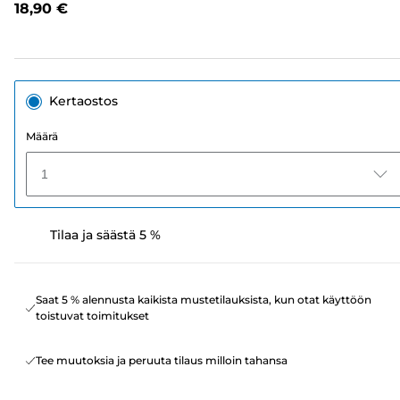
18,90 €
sivun
linkki.
Kertaostos
Määrä
1
Tilaa ja säästä 5 %
Saat 5 % alennusta kaikista mustetilauksista, kun otat käyttöön
toistuvat toimitukset
Tee muutoksia ja peruuta tilaus milloin tahansa