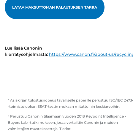
LATAA MAKSUTTOMAN PALAUTUKSEN TARRA
Lue lisää Canonin
kierrätysohjelmasta:
https://www.canon.fi/about-us/recyclin
¹ Asiakirjan tulostusnopeus tavalliselle paperille perustuu ISO/IEC 2473
-toimistoluokan ESAT-testin mukaan mitattuihin keskiarvoihin.
² Perustuu Canonin tilaamaan vuoden 2018 Keypoint Intelligence -
Buyers Lab -tutkimukseen, jossa vertailtiin Canonin ja muiden
valmistajien mustekasetteja. Tiedot