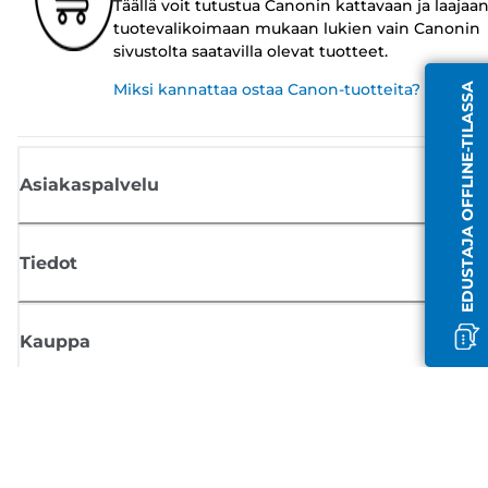
Täällä voit tutustua Canonin kattavaan ja laajaa
tuotevalikoimaan mukaan lukien vain Canonin
sivustolta saatavilla olevat tuotteet.
Miksi kannattaa ostaa Canon-tuotteita?
EDUSTAJA OFFLINE-TILASSA
Asiakaspalvelu
Tiedot
Kauppa
Tilaa Canon-uutiset
Saat sähköpostiisi säännöllisesti päivityksiä uusista tuotteista, hyödyllisi
vinkkejä ja tarjouksia