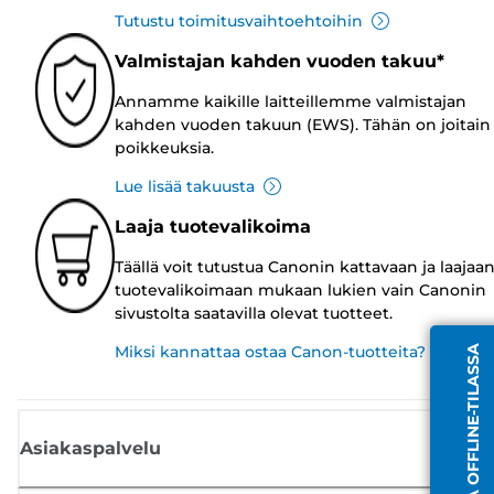
Tutustu toimitusvaihtoehtoihin
Valmistajan kahden vuoden takuu*
Annamme kaikille laitteillemme valmistajan
kahden vuoden takuun (EWS). Tähän on joitain
poikkeuksia.
Lue lisää takuusta
Laaja tuotevalikoima
Täällä voit tutustua Canonin kattavaan ja laajaa
tuotevalikoimaan mukaan lukien vain Canonin
sivustolta saatavilla olevat tuotteet.
Miksi kannattaa ostaa Canon-tuotteita?
EDUSTAJA OFFLINE-TILASSA
Asiakaspalvelu