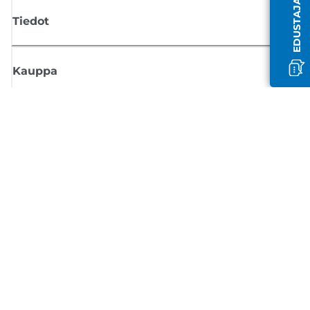
Tiedot
Kauppa
Tilaa Canon-uutiset
Saat sähköpostiisi säännöllisesti päivityksiä uusista tuotteista, hyödyllisi
vinkkejä ja tarjouksia
REKISTERÖIDY
Myyntiehdot
Tietosuojakäytäntö
Tietoa evästeistä
Evästeasetukset