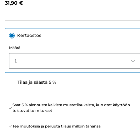
31,90 €
sivun
linkki.
Kertaostos
Määrä
1
Tilaa ja säästä 5 %
Saat 5 % alennusta kaikista mustetilauksista, kun otat käyttöön
toistuvat toimitukset
Tee muutoksia ja peruuta tilaus milloin tahansa