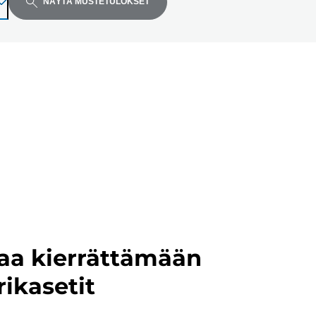
NÄYTÄ MUSTETULOKSET
aa kierrättämään
rikasetit