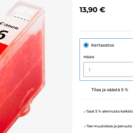
13,90 €
Kertaostos
Määrä
1
Tilaa ja säästä 5 %
Saat 5 % alennusta kaikist
Tee muutoksia ja peruuta t