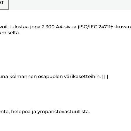
ET
a voit tulostaa jopa 2 300 A4-sivua (ISO/IEC 24711† -kuvan
umiselta.
tuna kolmannen osapuolen värikasetteihin.†††
onta, helppoa ja ympäristövastuullista.