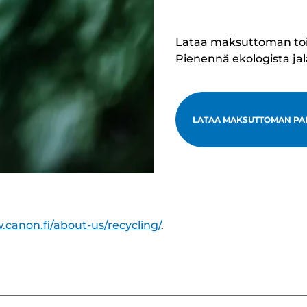
Lataa maksuttoman toimi
Pienennä ekologista ja
LATAA MAKSUTTOMAN PA
.canon.fi/about-us/recycling/
.