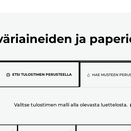
väriaineiden ja paper
Valitse
ETSI TULOSTIMEN PERUSTEELLA
HAE MUSTEEN PERU
tulostimen
malli
Valitse tulostimen malli alla olevasta luettelosta.
alla
olevasta