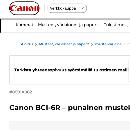
Verkkokauppa
Kamerat
Musteet, väriaineet ja paperit
Tulostimet j
Aloitus
Musteet, väriaineet ja paperit
muste-variaine
C
Tarkista yhteensopivuus syöttämällä tulostimen malli
#
8891A002
Canon BCI-6R – punainen mustek