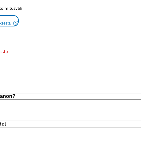
 toimitusväli
uksesta
asta
 Canon?
det