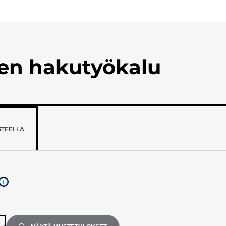
ien hakutyökalu
STEELLA