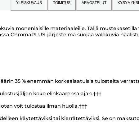
YLEISKUVAUS
TOIMITUS
ARVOSTELUT
KYSYMYKS
lokuvia monenlaisille materiaaleille. Tällä mustekasetill
nssa ChromaPLUS-järjestelmä suojaa valokuvia haalist
äärin 35 % enemmän korkealaatuisia tulosteita verrat
ulostusjäljen koko elinkaarensa ajan.†††
joten voit tulostaa ilman huolia.†††
delleen käytettäviksi tai kierrätettäviksi. Se on maksut