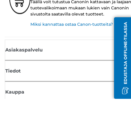
Täällä voit tutustua Canonin kattavaan ja laajaa
tuotevalikoimaan mukaan lukien vain Canonin
sivustolta saatavilla olevat tuotteet.
Miksi kannattaa ostaa Canon-tuotteita?
EDUSTAJA OFFLINE-TILASSA
Asiakaspalvelu
Tiedot
Kauppa
Tilaa Canon-uutiset
Saat sähköpostiisi säännöllisesti päivityksiä uusista tuotteista, hyödyllisi
vinkkejä ja tarjouksia