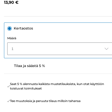
13,90 €
sivun
linkki.
Kertaostos
Määrä
1
Tilaa ja säästä 5 %
Saat 5 % alennusta kaikista mustetilauksista, kun otat käyttöön
toistuvat toimitukset
Tee muutoksia ja peruuta tilaus milloin tahansa