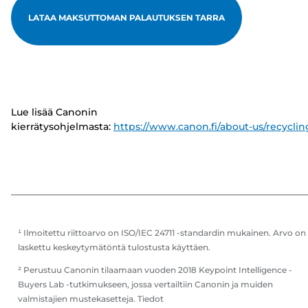
LATAA MAKSUTTOMAN PALAUTUKSEN TARRA
Lue lisää Canonin
kierrätysohjelmasta:
https://www.canon.fi/about-us/recyclin
¹ Ilmoitettu riittoarvo on ISO/IEC 24711 -standardin mukainen. Arvo on
laskettu keskeytymätöntä tulostusta käyttäen.
² Perustuu Canonin tilaamaan vuoden 2018 Keypoint Intelligence -
Buyers Lab -tutkimukseen, jossa vertailtiin Canonin ja muiden
valmistajien mustekasetteja. Tiedot