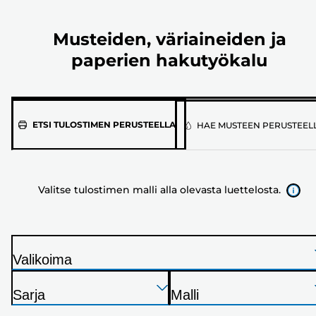
Musteiden, väriaineiden ja
paperien hakutyökalu
Valitse
ETSI TULOSTIMEN PERUSTEELLA
HAE MUSTEEN PERUSTEEL
tulostimen
malli
alla
Valitse tulostimen malli alla olevasta luettelosta.
olevasta
luettelosta.
Valikoima
T
Paina
Paina
Paina
u
Sarja
Malli
Enter
Enter
Enter
l
T
T