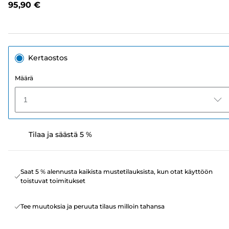
95,90 €
sivun
linkki.
Kertaostos
Määrä
1
Tilaa ja säästä 5 %
Saat 5 % alennusta kaikista mustetilauksista, kun otat käyttöön
toistuvat toimitukset
Tee muutoksia ja peruuta tilaus milloin tahansa