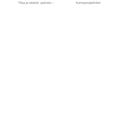
Tilaa ja säästä -palvelu –
Kampanjaehdot
kysymykset ja vastaukset
Tulostimen
mustetilauksen
käyttöehdot
Sivustokartta
Myyntiehdot
Tietosuojakäytäntö
Tietoa evästeistä
Evä
Copyright
2026.
Kaikki oikeudet pidätetään.