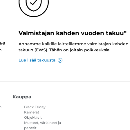
Valmistajan kahden vuoden takuu*
ätä
Annamme kaikille laitteillemme valmistajan kahden
n
takuun (EWS). Tähän on joitain poikkeuksia.
Lue lisää takuusta
Kauppa
n
Black Friday
Kamerat
Objektiivit
Musteet, väriaineet ja
paperit