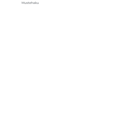
Mustehaku
Tulostimet
Videokamerat
Lisävarusteet ja
oheistuotteet
Myydyimmät
steasetukset