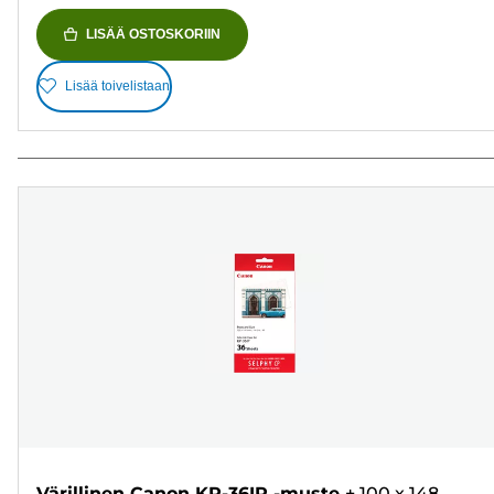
LISÄÄ OSTOSKORIIN
Lisää toivelistaan
Värillinen Canon KP-36IP -muste
+
100 x 148