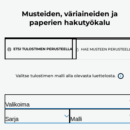
Musteiden, väriaineiden ja
paperien hakutyökalu
Valitse
ETSI TULOSTIMEN PERUSTEELLA
HAE MUSTEEN PERUSTEEL
tulostimen
malli
alla
Valitse tulostimen malli alla olevasta luettelosta.
olevasta
luettelosta.
Valikoima
T
Paina
Paina
Paina
u
Sarja
Malli
Enter
Enter
Enter
l
T
T