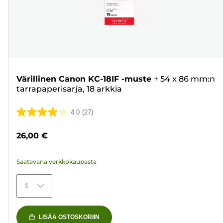
Värillinen Canon KC-18IF -muste
+
54 x 86 mm:n
tarrapaperisarja, 18 arkkia
4.0
(27)
4.0/5
tähteä.
26,00 €
27
arvostelua
Saatavana verkkokaupasta
1
LISÄÄ OSTOSKORIIN