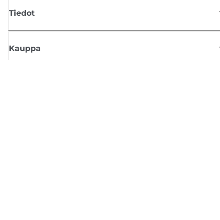
Tiedot
Kauppa
Tilaa Canon-uutiset
Saat sähköpostiisi säännöllisesti päivityksiä uusista tuotteista, hyödyllisi
vinkkejä ja tarjouksia
REKISTERÖIDY
Myyntiehdot
Tietosuojakäytäntö
Tietoa evästeistä
Evästeasetukset