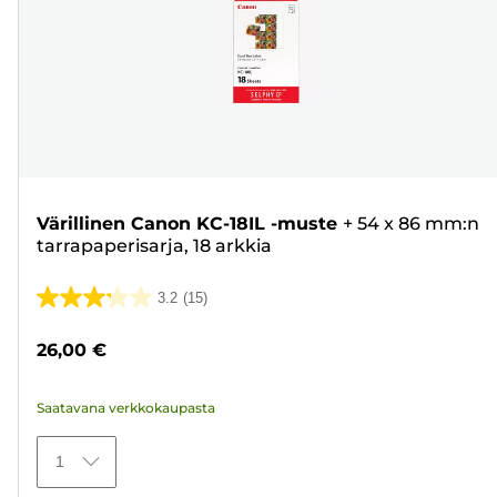
Värillinen Canon KC-18IL -muste
+
54 x 86 mm:n
tarrapaperisarja, 18 arkkia
3.2
(15)
3.2/5
tähteä.
26,00 €
15
arvostelua
Saatavana verkkokaupasta
1