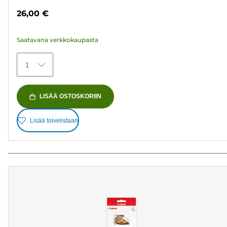
tähteä.
26,00 €
5
arvostelua
Saatavana verkkokaupasta
1
LISÄÄ OSTOSKORIIN
Lisää toivelistaan