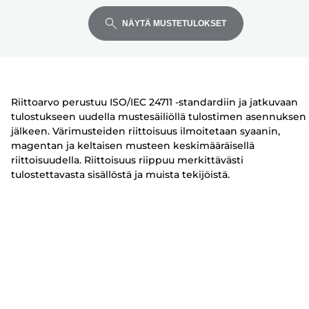
laajentaaksesi
laajentaaksesi
laajentaaksesi
o
u
u
s
l
l
NÄYTÄ MUSTETULOKSET
t
o
o
i
s
s
n
t
t
i
i
Riittoarvo perustuu ISO/IEC 24711 -standardiin ja jatkuvaan
n
n
tulostukseen uudella mustesäiliöllä tulostimen asennuksen
jälkeen. Värimusteiden riittoisuus ilmoitetaan syaanin,
magentan ja keltaisen musteen keskimääräisellä
riittoisuudella. Riittoisuus riippuu merkittävästi
tulostettavasta sisällöstä ja muista tekijöistä.