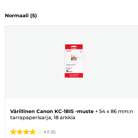
Normaali
(5)
Värillinen Canon KC-18IS -muste
+
54 x 86 mm:n
tarrapaperisarja, 18 arkkia
4.0
(5)
4.0/5