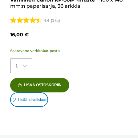
mm:n paperisarja, 36 arkkia
4.4
(175)
4.4/5
tähteä.
16,00 €
175
arvostelua
Saatavana verkkokaupasta
1
LISÄÄ OSTOSKORIIN
Lisää toivelistaan