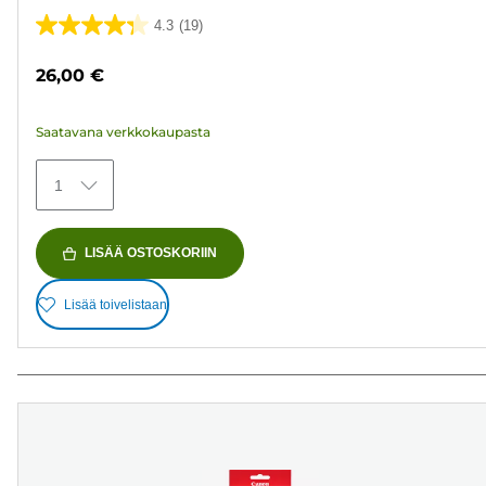
4.3
(19)
4.3/5
tähteä.
26,00 €
19
arvostelua
Saatavana verkkokaupasta
1
LISÄÄ OSTOSKORIIN
Lisää toivelistaan