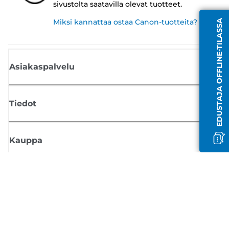
sivustolta saatavilla olevat tuotteet.
Miksi kannattaa ostaa Canon-tuotteita?
EDUSTAJA OFFLINE-TILASSA
Asiakaspalvelu
Tiedot
Kauppa
Tilaa Canon-uutiset
Saat sähköpostiisi säännöllisesti päivityksiä uusista tuotteista, hyödyllisi
vinkkejä ja tarjouksia
REKISTERÖIDY