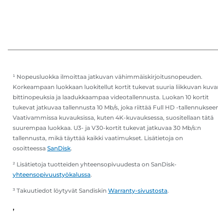
¹ Nopeusluokka ilmoittaa jatkuvan vähimmäiskirjoitusnopeuden.
Korkeampaan luokkaan luokitellut kortit tukevat suuria liikkuvan kuva
bittinopeuksia ja laadukkaampaa videotallennusta. Luokan 10 kortit
tukevat jatkuvaa tallennusta 10 Mb/s, joka riittää Full HD -tallennuksee
Vaativammissa kuvauksissa, kuten 4K-kuvauksessa, suositellaan tätä
suurempaa luokkaa. U3- ja V30-kortit tukevat jatkuvaa 30 Mb/s:n
tallennusta, mikä täyttää kaikki vaatimukset. Lisätietoja on
osoitteessa
SanDisk
.
² Lisätietoja tuotteiden yhteensopivuudesta on SanDisk-
yhteensopivuustyökalussa
.
³ Takuutiedot löytyvät Sandiskin
Warranty-sivustosta
.
,