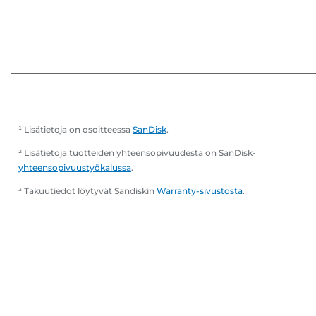
¹ Lisätietoja on osoitteessa
SanDisk
.
² Lisätietoja tuotteiden yhteensopivuudesta on SanDisk-
yhteensopivuustyökalussa
.
³ Takuutiedot löytyvät Sandiskin
Warranty-sivustosta
.