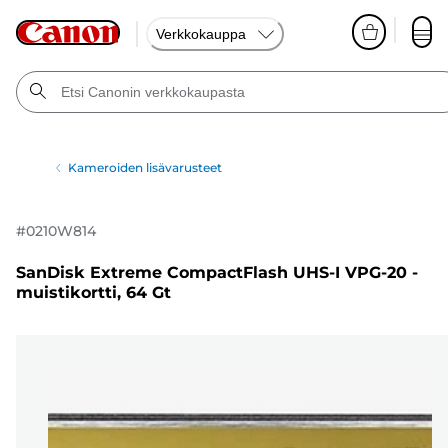
Verkkokauppa
Kameroiden lisävarusteet
#
0210W814
SanDisk Extreme CompactFlash UHS-I VPG-20 -
muistikortti, 64 Gt