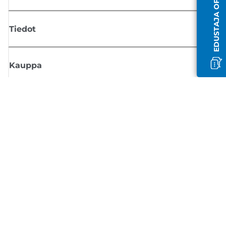
Tiedot
Kauppa
Tilaa Canon-uutiset
Saat sähköpostiisi säännöllisesti päivityksiä uusista tuotteista, hyödyllisi
vinkkejä ja tarjouksia
REKISTERÖIDY
Myyntiehdot
Tietosuojakäytäntö
Tietoa evästeistä
Evästeasetukset