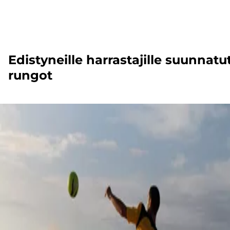
Edistyneille harrastajille suunnatu
rungot