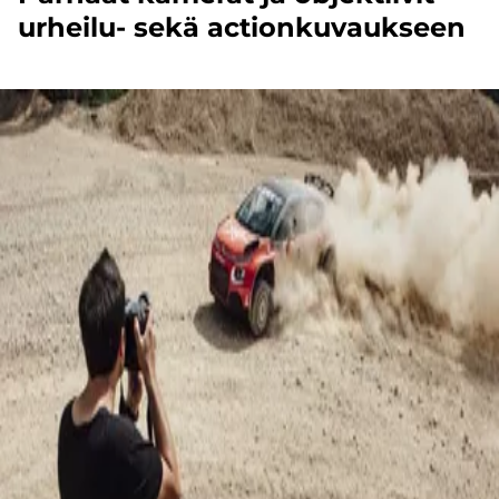
urheilu- sekä actionkuvaukseen