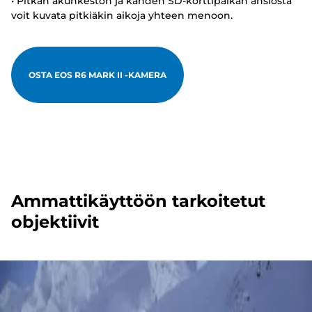
• Pitkän akunkeston ja kahden SD-korttipaikan ansiosta
voit kuvata pitkiäkin aikoja yhteen menoon.
OSTA EOS R6 MARK II -KAMERA
Ammattikäyttöön tarkoitetut
objektiivit