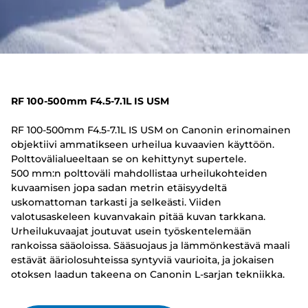
RF 100-500mm F4.5-7.1L IS USM
RF 100-500mm F4.5-7.1L IS USM on Canonin erinomainen
objektiivi ammatikseen urheilua kuvaavien käyttöön.
Polttovälialueeltaan se on kehittynyt supertele.
500 mm:n polttoväli mahdollistaa urheilukohteiden
kuvaamisen jopa sadan metrin etäisyydeltä
uskomattoman tarkasti ja selkeästi. Viiden
valotusaskeleen kuvanvakain pitää kuvan tarkkana.
Urheilukuvaajat joutuvat usein työskentelemään
rankoissa sääoloissa. Sääsuojaus ja lämmönkestävä maali
estävät ääriolosuhteissa syntyviä vaurioita, ja jokaisen
otoksen laadun takeena on Canonin L-sarjan tekniikka.