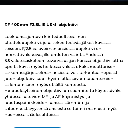
RF 400mm F2.8L IS USM -objektiivi
Luokkansa johtava kiinteäpolttovälinen
ultrateleobjektiivi, joka tekee terävää jälkeä kuvasta
toiseen. F/2.8-valovoiman ansiosta objektiivi on
ammattivalokuvaajille ehdoton valinta. Yhdessä
5,5 valotusaskeleen kuvanvakaajan kanssa objektiivi ottaa
upeita kuvia myös heikossa valossa. Kaksimoottorisen
tarkennusjärjestelmän ansiosta voit tarkentaa nopeasti,
joten objektiivi sopii hyvin ratkaisevien tapahtumien
tallentamiseen myös etäältä kohteesta.
Helppokäyttöinen objektiivi on suunniteltu käytettäväksi
yhdessä kätevien MF- ja AF-käynnistys- ja
lopetuspainikkeiden kanssa. Lämmön- ja
sateenkestävyytensä ansiosta se toimii mainiosti myös
huonoissa sääolosuhteissa.