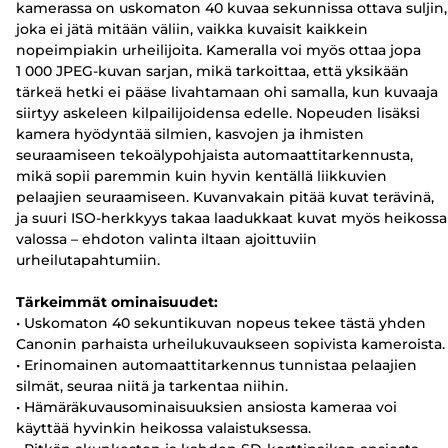
kamerassa on uskomaton 40 kuvaa sekunnissa ottava suljin,
joka ei jätä mitään väliin, vaikka kuvaisit kaikkein
nopeimpiakin urheilijoita. Kameralla voi myös ottaa jopa
1 000 JPEG-kuvan sarjan, mikä tarkoittaa, että yksikään
tärkeä hetki ei pääse livahtamaan ohi samalla, kun kuvaaja
siirtyy askeleen kilpailijoidensa edelle. Nopeuden lisäksi
kamera hyödyntää silmien, kasvojen ja ihmisten
seuraamiseen tekoälypohjaista automaattitarkennusta,
mikä sopii paremmin kuin hyvin kentällä liikkuvien
pelaajien seuraamiseen. Kuvanvakain pitää kuvat terävinä,
ja suuri ISO-herkkyys takaa laadukkaat kuvat myös heikossa
valossa – ehdoton valinta iltaan ajoittuviin
urheilutapahtumiin.
Tärkeimmät ominaisuudet:
• Uskomaton 40 sekuntikuvan nopeus tekee tästä yhden
Canonin parhaista urheilukuvaukseen sopivista kameroista.
• Erinomainen automaattitarkennus tunnistaa pelaajien
silmät, seuraa niitä ja tarkentaa niihin.
• Hämäräkuvausominaisuuksien ansiosta kameraa voi
käyttää hyvinkin heikossa valaistuksessa.