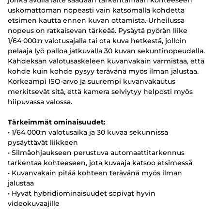
jonka avulla laite saadaan tarkentamaan kohteeseen
uskomattoman nopeasti vain katsomalla kohdetta
etsimen kautta ennen kuvan ottamista. Urheilussa
nopeus on ratkaisevan tärkeää. Pysäytä pyörän liike
1/64 000:n valotusajalla tai ota kuva hetkestä, jolloin
pelaaja lyö palloa jatkuvalla 30 kuvan sekuntinopeudella.
Kahdeksan valotusaskeleen kuvanvakain varmistaa, että
kohde kuin kohde pysyy terävänä myös ilman jalustaa.
Korkeampi ISO-arvo ja suurempi kuvanvakautus
merkitsevät sitä, että kamera selviytyy helposti myös
hiipuvassa valossa.
Tärkeimmät ominaisuudet:
• 1/64 000:n valotusaika ja 30 kuvaa sekunnissa
pysäyttävät liikkeen
• Silmäohjaukseen perustuva automaattitarkennus
tarkentaa kohteeseen, jota kuvaaja katsoo etsimessä
• Kuvanvakain pitää kohteen terävänä myös ilman
jalustaa
• Hyvät hybridiominaisuudet sopivat hyvin
videokuvaajille