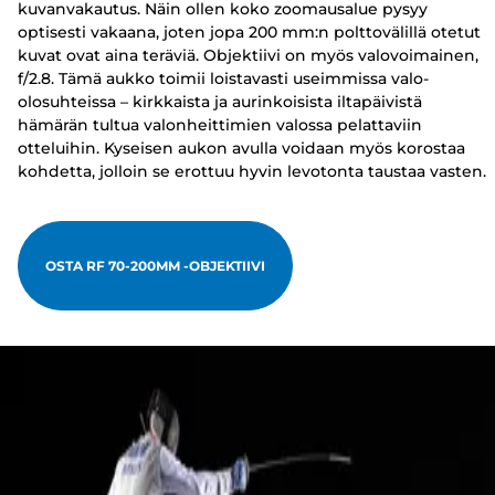
kuvanvakautus. Näin ollen koko zoomausalue pysyy
optisesti vakaana, joten jopa 200 mm:n polttovälillä otetut
kuvat ovat aina teräviä. Objektiivi on myös valovoimainen,
f/2.8. Tämä aukko toimii loistavasti useimmissa valo-
olosuhteissa – kirkkaista ja aurinkoisista iltapäivistä
hämärän tultua valonheittimien valossa pelattaviin
otteluihin. Kyseisen aukon avulla voidaan myös korostaa
kohdetta, jolloin se erottuu hyvin levotonta taustaa vasten.
OSTA RF 70-200MM -OBJEKTIIVI