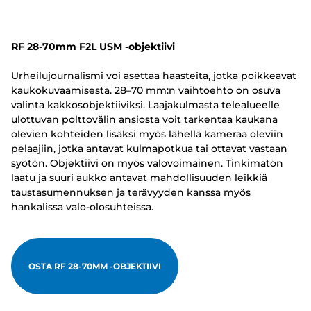
RF 28-70mm F2L USM -objektiivi
Urheilujournalismi voi asettaa haasteita, jotka poikkeavat
kaukokuvaamisesta. 28–70 mm:n vaihtoehto on osuva
valinta kakkosobjektiiviksi. Laajakulmasta telealueelle
ulottuvan polttovälin ansiosta voit tarkentaa kaukana
olevien kohteiden lisäksi myös lähellä kameraa oleviin
pelaajiin, jotka antavat kulmapotkua tai ottavat vastaan
syötön. Objektiivi on myös valovoimainen. Tinkimätön
laatu ja suuri aukko antavat mahdollisuuden leikkiä
taustasumennuksen ja terävyyden kanssa myös
hankalissa valo-olosuhteissa.
OSTA RF 28-70MM -OBJEKTIIVI