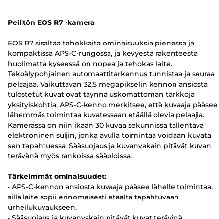
Peilitön EOS R7 -kamera
EOS R7 sisältää tehokkaita ominaisuuksia pienessä ja
kompaktissa APS-C-rungossa, ja kevyestä rakenteesta
huolimatta kyseessä on nopea ja tehokas laite.
Tekoälypohjainen automaattitarkennus tunnistaa ja seuraa
pelaajaa. Vaikuttavan 32,5 megapikselin kennon ansiosta
tulostetut kuvat ovat täynnä uskomattoman tarkkoja
yksityiskohtia. APS-C-kenno merkitsee, että kuvaaja pääsee
lähemmäs toimintaa kuvatessaan etäällä olevia pelaajia.
Kamerassa on niin ikään 30 kuvaa sekunnissa tallentava
elektroninen suljin, jonka avulla toimintaa voidaan kuvata
sen tapahtuessa. Sääsuojaus ja kuvanvakain pitävät kuvan
terävänä myös rankoissa sääoloissa.
Tärkeimmät ominaisuudet:
• APS-C-kennon ansiosta kuvaaja pääsee lähelle toimintaa,
sillä laite sopii erinomaisesti etäältä tapahtuvaan
urheilukuvaukseen.
• Sääsuojaus ja kuvanvakain pitävät kuvat terävinä