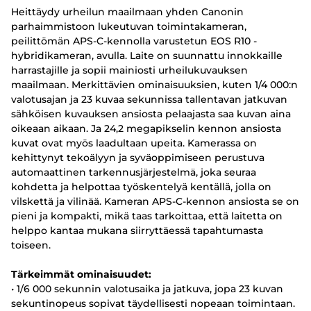
Heittäydy urheilun maailmaan yhden Canonin
parhaimmistoon lukeutuvan toimintakameran,
peilittömän APS-C-kennolla varustetun EOS R10 -
hybridikameran, avulla. Laite on suunnattu innokkaille
harrastajille ja sopii mainiosti urheilukuvauksen
maailmaan. Merkittävien ominaisuuksien, kuten 1/4 000:n
valotusajan ja 23 kuvaa sekunnissa tallentavan jatkuvan
sähköisen kuvauksen ansiosta pelaajasta saa kuvan aina
oikeaan aikaan. Ja 24,2 megapikselin kennon ansiosta
kuvat ovat myös laadultaan upeita. Kamerassa on
kehittynyt tekoälyyn ja syväoppimiseen perustuva
automaattinen tarkennusjärjestelmä, joka seuraa
kohdetta ja helpottaa työskentelyä kentällä, jolla on
vilskettä ja vilinää. Kameran APS-C-kennon ansiosta se on
pieni ja kompakti, mikä taas tarkoittaa, että laitetta on
helppo kantaa mukana siirryttäessä tapahtumasta
toiseen.
Tärkeimmät ominaisuudet:
• 1/6 000 sekunnin valotusaika ja jatkuva, jopa 23 kuvan
sekuntinopeus sopivat täydellisesti nopeaan toimintaan.