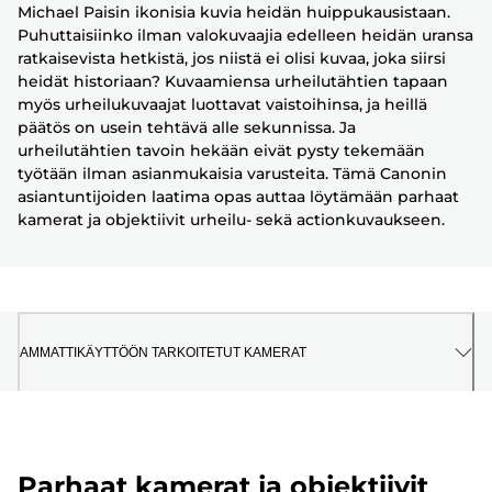
Michael Paisin ikonisia kuvia heidän huippukausistaan.
Puhuttaisiinko ilman valokuvaajia edelleen heidän uransa
ratkaisevista hetkistä, jos niistä ei olisi kuvaa, joka siirsi
heidät historiaan? Kuvaamiensa urheilutähtien tapaan
myös urheilukuvaajat luottavat vaistoihinsa, ja heillä
päätös on usein tehtävä alle sekunnissa. Ja
urheilutähtien tavoin hekään eivät pysty tekemään
työtään ilman asianmukaisia varusteita. Tämä Canonin
asiantuntijoiden laatima opas auttaa löytämään parhaat
kamerat ja objektiivit urheilu- sekä actionkuvaukseen.
AMMATTIKÄYTTÖÖN TARKOITETUT KAMERAT
Parhaat kamerat ja objektiivit