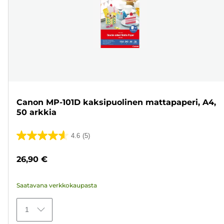
Canon MP-101D kaksipuolinen mattapaperi, A4,
50 arkkia
4.6
(5)
4.6/5
tähteä.
26,90 €
5
arvostelua
Saatavana verkkokaupasta
1