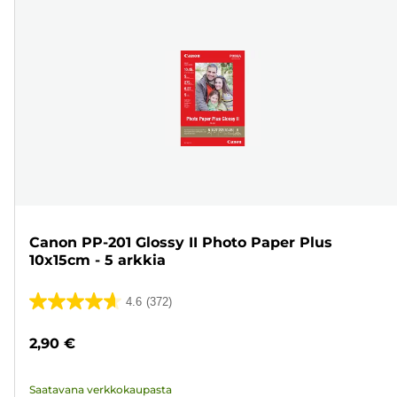
Canon PP-201 Glossy II Photo Paper Plus
10x15cm - 5 arkkia
4.6
(372)
4.6/5
tähteä.
2,90 €
372
arvostelua
Saatavana verkkokaupasta