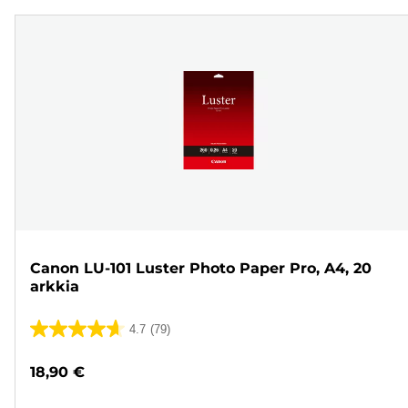
Canon LU-101 Luster Photo Paper Pro, A4, 20
arkkia
4.7
(79)
4.7/5
tähteä.
18,90 €
79
arvostelua