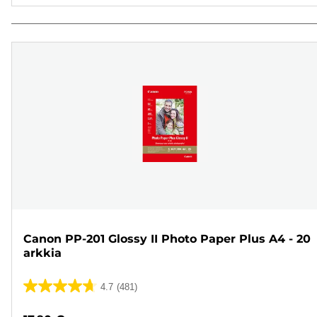
Canon PP-201 Glossy II Photo Paper Plus A4 - 20
arkkia
4.7
(481)
4.7/5
tähteä.