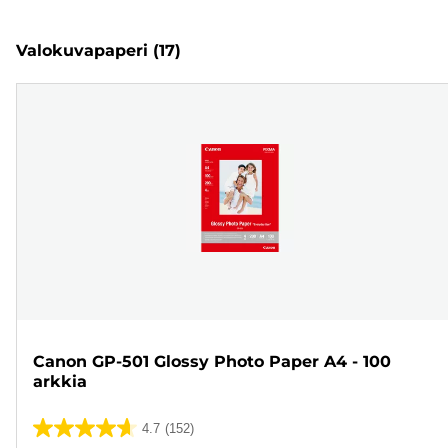
Valokuvapaperi
(17)
Canon GP-501 Glossy Photo Paper A4 - 100
arkkia
4.7
(152)
4.7/5