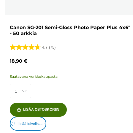
Canon SG-201 Semi-Gloss Photo Paper Plus 4x6"
- 50 arkkia
4.7
(75)
4.7/5
tähteä.
18,90 €
75
arvostelua
Saatavana verkkokaupasta
1
LISÄÄ OSTOSKORIIN
Lisää toivelistaan