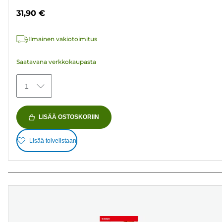
tähteä.
31,90 €
152
arvostelua
Ilmainen vakiotoimitus
Saatavana verkkokaupasta
1
LISÄÄ OSTOSKORIIN
Lisää toivelistaan