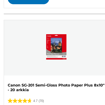
Canon SG-201 Semi-Gloss Photo Paper Plus 8x10"
- 20 arkkia
4.7
(70)
4.7/5