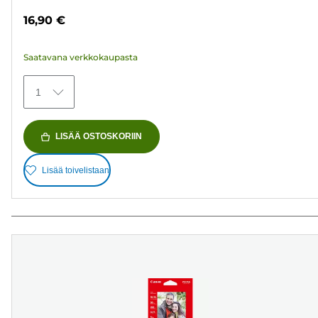
tähteä.
16,90 €
70
arvostelua
Saatavana verkkokaupasta
1
LISÄÄ OSTOSKORIIN
Lisää toivelistaan