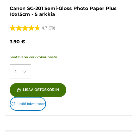
Canon SG-201 Semi-Gloss Photo Paper Plus
10x15cm - 5 arkkia
4.7
(70)
4.7/5
tähteä.
3,90 €
70
arvostelua
Saatavana verkkokaupasta
1
LISÄÄ OSTOSKORIIN
Lisää toivelistaan