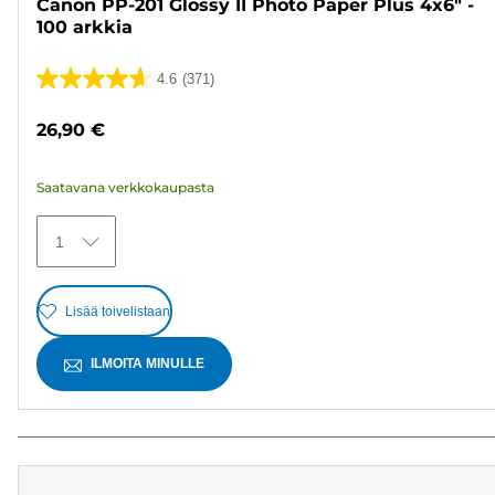
Canon PP-201 Glossy II Photo Paper Plus 4x6" -
100 arkkia
4.6
(371)
4.6/5
tähteä.
26,90 €
371
arvostelua
Saatavana verkkokaupasta
1
Lisää toivelistaan
ILMOITA MINULLE