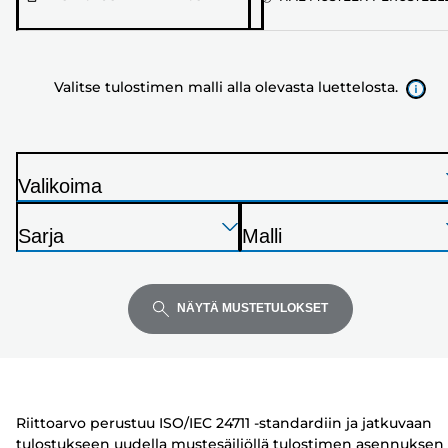
tulostimen
malli
alla
Valitse tulostimen malli alla olevasta luettelosta.
olevasta
luettelosta.
Valikoima
T
Paina
Paina
Paina
u
Sarja
Malli
Enter
Enter
Enter
l
T
T
laajentaaksesi
laajentaaksesi
laajentaaksesi
o
u
u
s
l
l
NÄYTÄ MUSTETULOKSET
t
o
o
i
s
s
n
t
t
i
i
Riittoarvo perustuu ISO/IEC 24711 -standardiin ja jatkuvaan
n
n
tulostukseen uudella mustesäiliöllä tulostimen asennuksen