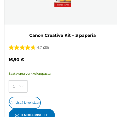
Canon Creative Kit – 3 paperia
4.7
(30)
4.7/5
tähteä.
16,90 €
30
arvostelua
Saatavana verkkokaupasta
1
Lisää toivelistaan
ILMOITA MINULLE