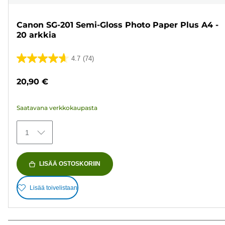
Canon SG-201 Semi-Gloss Photo Paper Plus A4 -
20 arkkia
4.7
(74)
4.7/5
tähteä.
20,90 €
74
arvostelua
Saatavana verkkokaupasta
1
LISÄÄ OSTOSKORIIN
Lisää toivelistaan