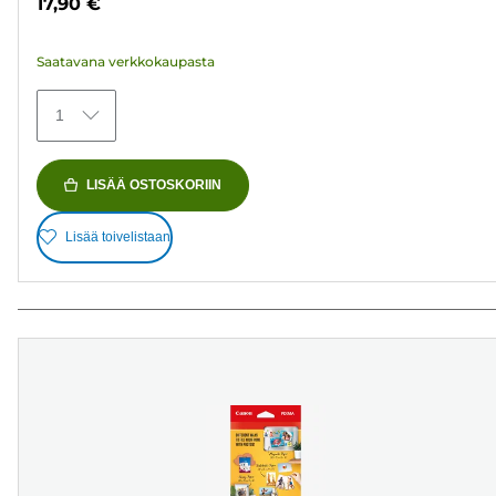
17,90 €
481
arvostelua
Saatavana verkkokaupasta
1
LISÄÄ OSTOSKORIIN
Lisää toivelistaan