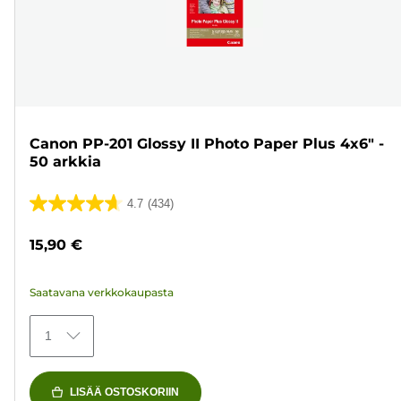
Canon PP-201 Glossy II Photo Paper Plus 4x6" -
50 arkkia
4.7
(434)
4.7/5
tähteä.
15,90 €
434
arvostelua
Saatavana verkkokaupasta
1
LISÄÄ OSTOSKORIIN