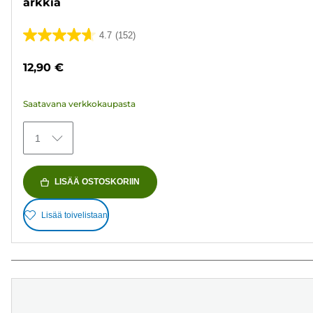
arkkia
4.7
(152)
4.7/5
tähteä.
12,90 €
152
arvostelua
Saatavana verkkokaupasta
1
LISÄÄ OSTOSKORIIN
Lisää toivelistaan