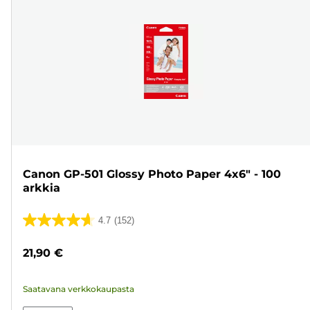
Canon GP-501 Glossy Photo Paper 4x6" - 100
arkkia
4.7
(152)
4.7/5
tähteä.
21,90 €
152
arvostelua
Saatavana verkkokaupasta