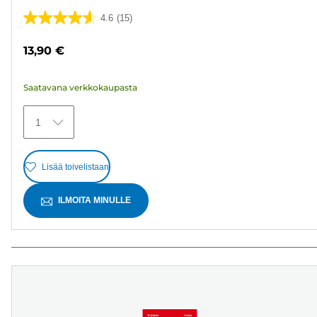
4.6
(15)
4.6/5
tähteä.
13,90 €
15
arvostelua
Saatavana verkkokaupasta
1
Lisää toivelistaan
ILMOITA MINULLE