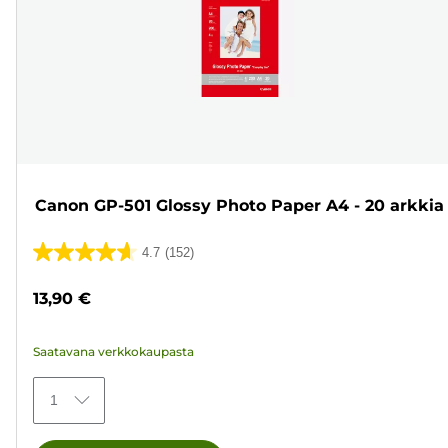
Canon GP-501 Glossy Photo Paper A4 - 20 arkkia
4.7
(152)
4.7/5
tähteä.
13,90 €
152
arvostelua
Saatavana verkkokaupasta
1