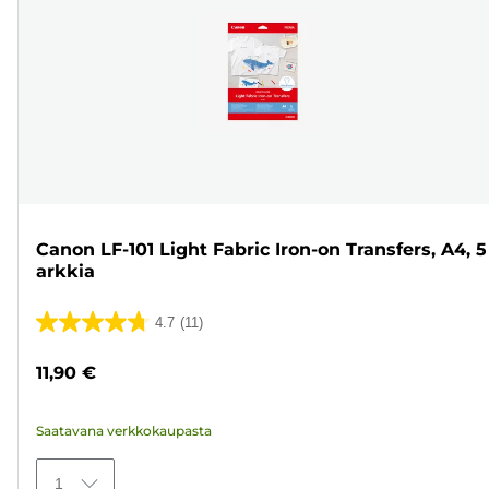
Canon LF-101 Light Fabric Iron-on Transfers, A4, 5
arkkia
4.7
(11)
4.7/5
tähteä.
11,90 €
11
arvostelua
Saatavana verkkokaupasta
1