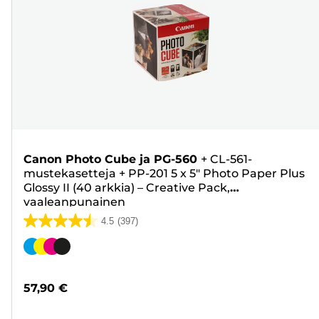
Canon Photo Cube ja PG-560
+
CL-561-
mustekasetteja
+
PP-201 5 x 5" Photo Paper Plus
Glossy II (40 arkkia) – Creative Pack,
vaaleanpunainen
4.5
(397)
4.5/5
tähteä.
Värikasetti
397
arvostelua
57,90 €