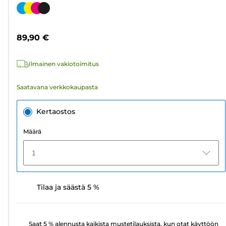
tähteä.
Värikasetti
783
arvostelua
89,90 €
Ilmainen vakiotoimitus
Saatavana verkkokaupasta
Kertaostos
Määrä
1
Tilaa ja säästä 5 %
Saat 5 % alennusta kaikista mustetilauksista, kun otat käyttöön