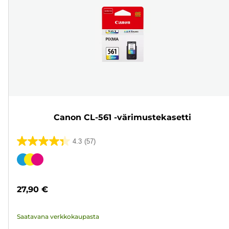
Canon CL-561 -värimustekasetti
4.3
(57)
4.3/5
tähteä.
Värikasetti
57
arvostelua
27,90 €
Saatavana verkkokaupasta