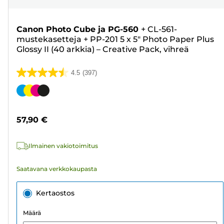
Canon Photo Cube ja PG-560
+
CL-561-
mustekasetteja
+
PP-201 5 x 5" Photo Paper Plus
Glossy II (40 arkkia) – Creative Pack, vihreä
4.5
(397)
4.5/5
tähteä.
Värikasetti
397
arvostelua
57,90 €
Ilmainen vakiotoimitus
Saatavana verkkokaupasta
Kertaostos
Määrä