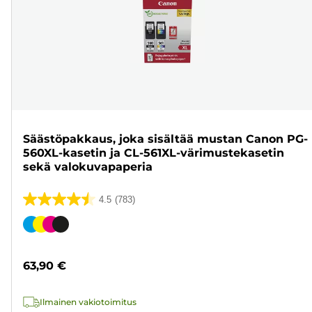
Säästöpakkaus, joka sisältää mustan Canon PG-
560XL-kasetin ja CL-561XL-värimustekasetin
sekä valokuvapaperia
4.5
(783)
4.5/5
tähteä.
Värikasetti
783
arvostelua
63,90 €
Ilmainen vakiotoimitus