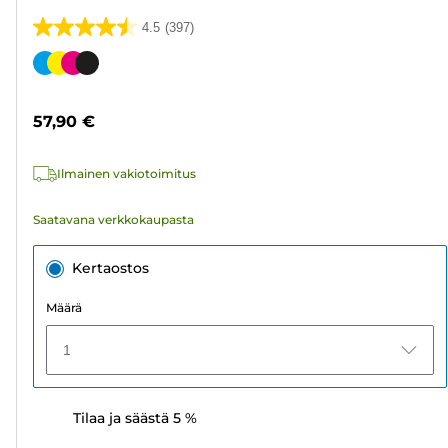
4.5
(397)
4.5/5
tähteä.
Värikasetti
397
arvostelua
57,90 €
Ilmainen vakiotoimitus
Saatavana verkkokaupasta
Kertaostos
Määrä
1
Tilaa ja säästä 5 %