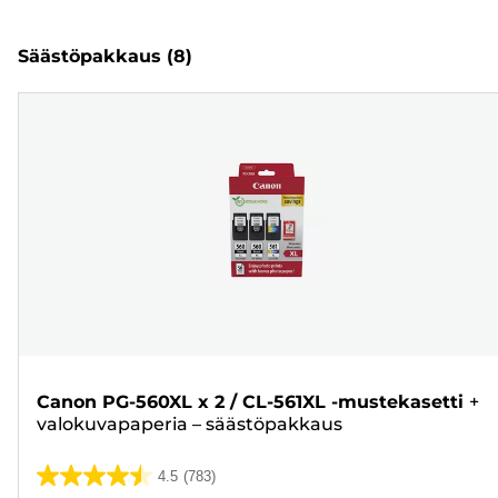
Säästöpakkaus
(8)
Canon PG-560XL x 2 / CL-561XL -mustekasetti
+
valokuvapaperia – säästöpakkaus
4.5
(783)
4.5/5