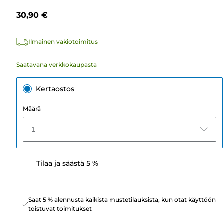
arvostelua
30,90 €
Ilmainen vakiotoimitus
Saatavana verkkokaupasta
Kertaostos
Määrä
1
Tilaa ja säästä 5 %
Saat 5 % alennusta kaikista mustetilauksista, kun otat käyttöön
toistuvat toimitukset