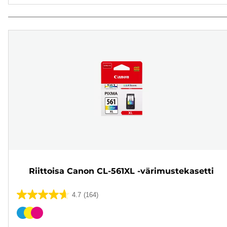
Riittoisa Canon CL-561XL -värimustekasetti
4.7
(164)
4.7/5
tähteä.
Värikasetti
164