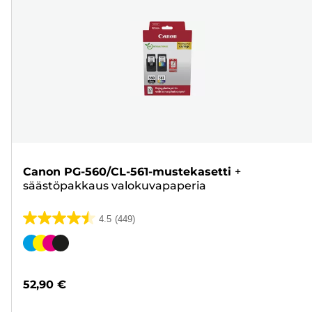
Canon PG-560/CL-561-mustekasetti
+
säästöpakkaus valokuvapaperia
4.5
(449)
4.5/5
tähteä.
Värikasetti
449
arvostelua
52,90 €