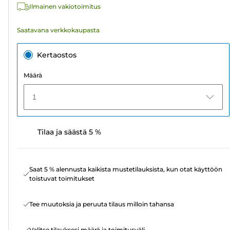
Ilmainen vakiotoimitus
Saatavana verkkokaupasta
Kertaostos
Määrä
1
Tilaa ja säästä 5 %
Saat 5 % alennusta kaikista mustetilauksista, kun otat käyttöön
toistuvat toimitukset
Tee muutoksia ja peruuta tilaus milloin tahansa
Valitse tilauksesi määrä ja toimitusväli