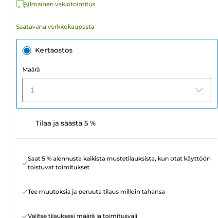
Ilmainen vakiotoimitus
Saatavana verkkokaupasta
Kertaostos
Määrä
1
Tilaa ja säästä 5 %
Saat 5 % alennusta kaikista mustetilauksista, kun otat käyttöön
toistuvat toimitukset
Tee muutoksia ja peruuta tilaus milloin tahansa
Valitse tilauksesi määrä ja toimitusväli