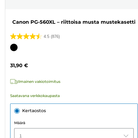
Canon PG-560XL – riittoisa musta mustekasetti
4.5
(876)
4.5/5
tähteä.
Värikasetti
876
arvostelua
31,90 €
Ilmainen vakiotoimitus
Saatavana verkkokaupasta
Kertaostos
Määrä
1