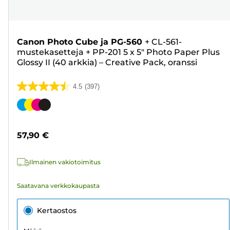
Canon Photo Cube ja PG-560
+
CL-561-
mustekasetteja
+
PP-201 5 x 5" Photo Paper Plus
Glossy II (40 arkkia) – Creative Pack, oranssi
4.5
(397)
4.5/5
tähteä.
Värikasetti
397
arvostelua
57,90 €
Ilmainen vakiotoimitus
Saatavana verkkokaupasta
Kertaostos