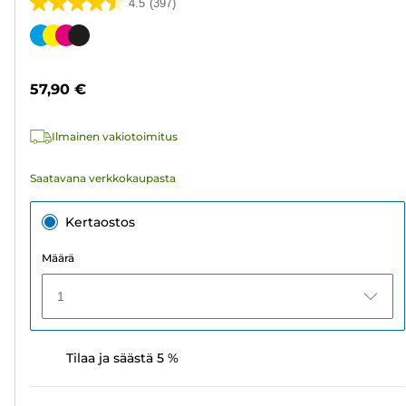
4.5
(397)
4.5/5
tähteä.
Värikasetti
397
arvostelua
57,90 €
Ilmainen vakiotoimitus
Saatavana verkkokaupasta
Kertaostos
Määrä
1
Tilaa ja säästä 5 %