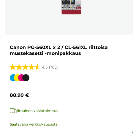
Canon PG-560XL x 2 / CL-561XL riittoisa
mustekasetti -monipakkaus
4.5
(783)
4.5/5
tähteä.
Värikasetti
783
arvostelua
88,90 €
Ilmainen vakiotoimitus
Saatavana verkkokaupasta