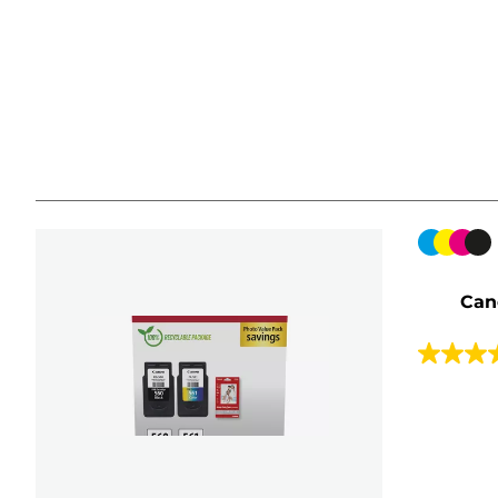
Värikaset
Can
4.5/5
tähteä.
449
arvostel