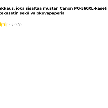
kkaus, joka sisältää mustan Canon PG-560XL-kasetin
tekasetin sekä valokuvapaperia
4.5
(777)
ua