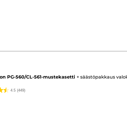
ti
on PG-560/CL-561-mustekasetti
+
säästöpakkaus valo
4.5
(449)
ua