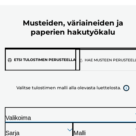
Musteiden, väriaineiden ja
paperien hakutyökalu
Valitse
ETSI TULOSTIMEN PERUSTEELLA
HAE MUSTEEN PERUSTEEL
tulostimen
malli
alla
Valitse tulostimen malli alla olevasta luettelosta.
olevasta
luettelosta.
Valikoima
T
Paina
Paina
Paina
u
Sarja
Malli