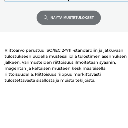
Enter
Enter
Enter
l
T
T
laajentaaksesi
laajentaaksesi
laajentaaksesi
o
u
u
s
l
l
NÄYTÄ MUSTETULOKSET
t
o
o
i
s
s
n
t
t
i
i
Riittoarvo perustuu ISO/IEC 24711 -standardiin ja jatkuvaan
n
n
tulostukseen uudella mustesäiliöllä tulostimen asennuksen
jälkeen. Värimusteiden riittoisuus ilmoitetaan syaanin,
magentan ja keltaisen musteen keskimääräisellä
riittoisuudella. Riittoisuus riippuu merkittävästi
tulostettavasta sisällöstä ja muista tekijöistä.