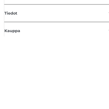
Tiedot
Kauppa
Tilaa Canon-uutiset
Saat sähköpostiisi säännöllisesti päivityksiä uusista tuotteista, hyödyllisi
vinkkejä ja tarjouksia
REKISTERÖIDY
Myyntiehdot
Tietosuojakäytäntö
Tietoa evästeistä
Evästeasetukset