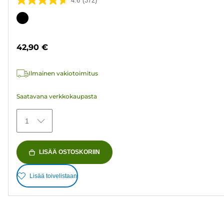
4.6
(372)
4.6/5
tähteä.
Värikasetti
372
arvostelua
42,90 €
Ilmainen vakiotoimitus
Saatavana verkkokaupasta
1
LISÄÄ OSTOSKORIIN
Lisää toivelistaan