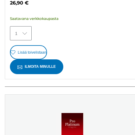
26,90 €
5
arvostelua
Saatavana verkkokaupasta
1
Lisää toivelistaan
ILMOITA MINULLE