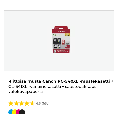
Riittoisa musta Canon PG-540XL -mustekasetti
+
CL-541XL -väriainekasetti
+
säästöpakkaus
valokuvapaperia
4.6
(568)
4.6/5
tähteä.
Värikasetti