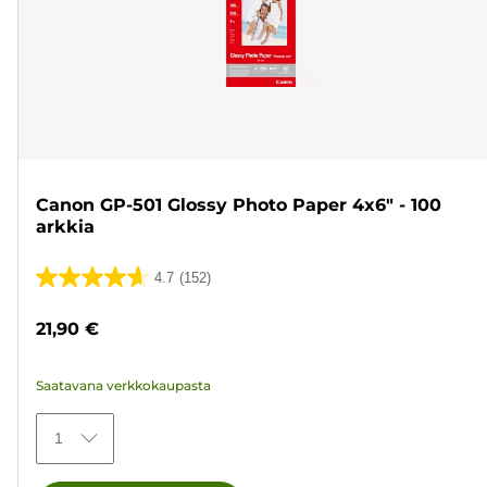
Canon GP-501 Glossy Photo Paper 4x6" - 100
arkkia
4.7
(152)
4.7/5
tähteä.
21,90 €
152
arvostelua
Saatavana verkkokaupasta
1