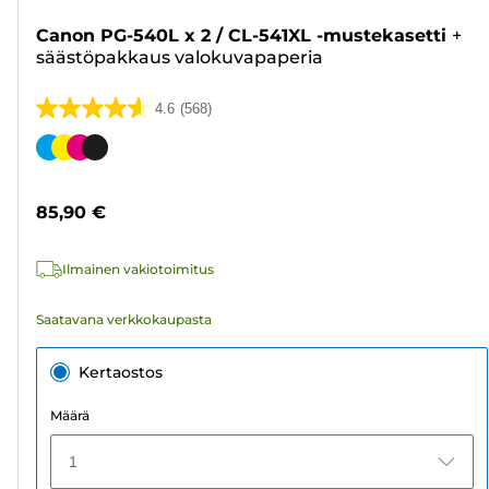
Canon PG-540L x 2 / CL-541XL -mustekasetti
+
säästöpakkaus valokuvapaperia
4.6
(568)
4.6/5
tähteä.
Värikasetti
568
arvostelua
85,90 €
Ilmainen vakiotoimitus
Saatavana verkkokaupasta
Kertaostos
Määrä
1