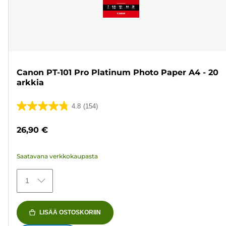
Canon PT-101 Pro Platinum Photo Paper A4 - 20
arkkia
4.8
(154)
4.8/5
tähteä.
26,90 €
154
arvostelua
Saatavana verkkokaupasta
1
LISÄÄ OSTOSKORIIN