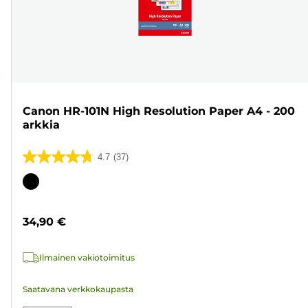
Canon HR-101N High Resolution Paper A4 - 200
arkkia
4.7
(37)
4.7/5
tähteä.
Värikasetti
37
arvostelua
34,90 €
Ilmainen vakiotoimitus
Saatavana verkkokaupasta