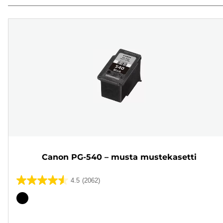
Canon PG-540 – musta mustekasetti
4.5
(2062)
4.5/5
tähteä.
Värikasetti
2062
arvostelua