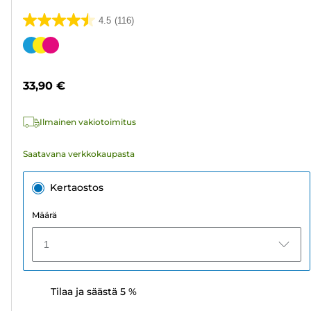
4.5
(116)
4.5/5
tähteä.
Värikasetti
116
arvostelua
33,90 €
Ilmainen vakiotoimitus
Saatavana verkkokaupasta
Kertaostos
Määrä
1
Tilaa ja säästä 5 %