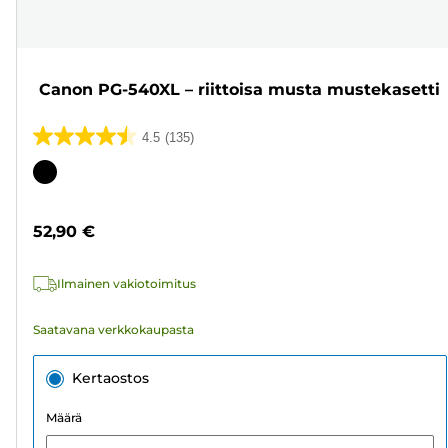
Canon PG-540XL – riittoisa musta mustekasetti
4.5
(135)
4.5/5
tähteä.
Värikasetti
135
arvostelua
52,90 €
Ilmainen vakiotoimitus
Saatavana verkkokaupasta
Kertaostos
Määrä