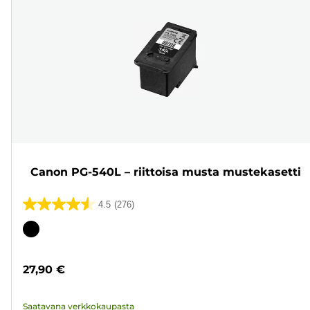
Canon PG-540L – riittoisa musta mustekasetti
4.5
(276)
4.5/5
tähteä.
Värikasetti
276
arvostelua
27,90 €
Saatavana verkkokaupasta