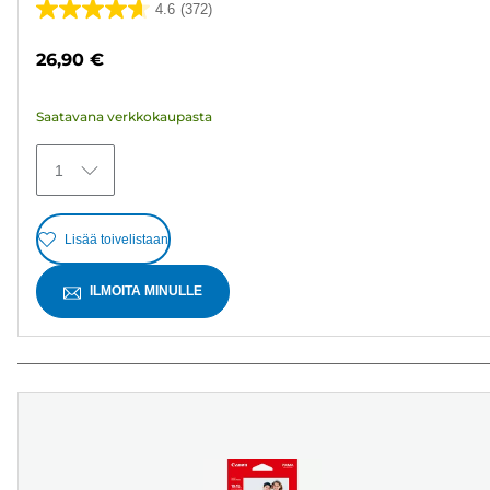
4.6
(372)
4.6/5
tähteä.
26,90 €
372
arvostelua
Saatavana verkkokaupasta
1
Lisää toivelistaan
ILMOITA MINULLE