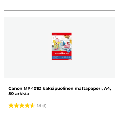
Canon MP-101D kaksipuolinen mattapaperi, A4,
50 arkkia
4.6
(5)
4.6/5
tähteä.