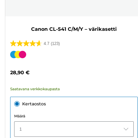
Canon CL-541 C/M/Y – värikasetti
4.7
(123)
4.7/5
tähteä.
Värikasetti
123
arvostelua
28,90 €
Saatavana verkkokaupasta
Kertaostos
Määrä
1