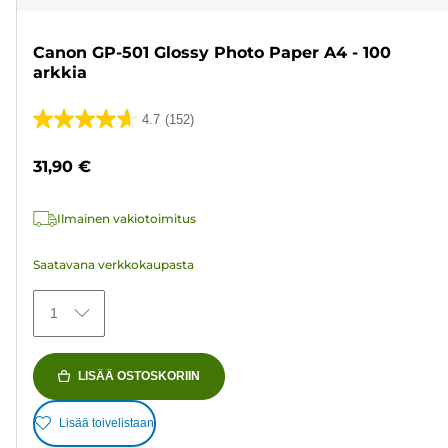
Canon GP-501 Glossy Photo Paper A4 - 100
arkkia
4.7
(152)
4.7/5
tähteä.
31,90 €
152
arvostelua
Ilmainen vakiotoimitus
Saatavana verkkokaupasta
1
LISÄÄ OSTOSKORIIN
Lisää toivelistaan