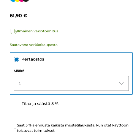
568
arvostelua
61,90 €
Ilmainen vakiotoimitus
Saatavana verkkokaupasta
Kertaostos
Määrä
1
Tilaa ja säästä 5 %
Saat 5 % alennusta kaikista mustetilauksista, kun otat käyttöön
toistuvat toimitukset