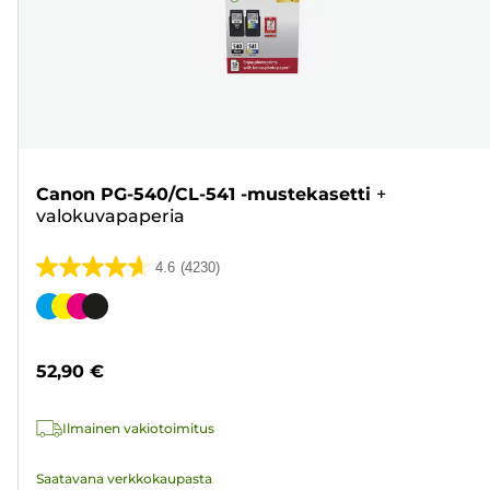
Canon PG-540/CL-541 -mustekasetti
+
valokuvapaperia
4.6
(4230)
4.6/5
tähteä.
Värikasetti
4230
arvostelua
52,90 €
Ilmainen vakiotoimitus
Saatavana verkkokaupasta