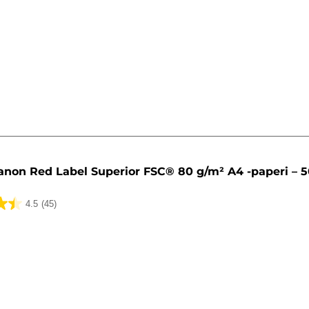
ua
anon Red Label Superior FSC® 80 g/m² A4 -paperi – 5
4.5
(45)
ua