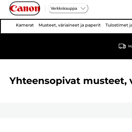
Verkkokauppa
Kamerat
Musteet, väriaineet ja paperit
Tulostimet j
MA
Yhteensopivat musteet, vä