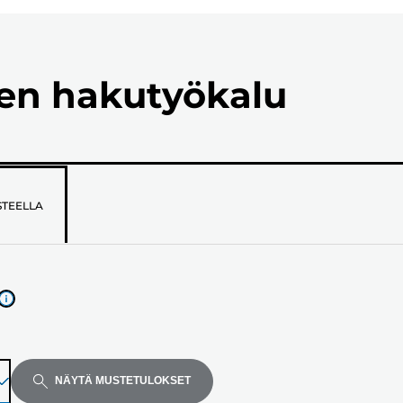
ien hakutyökalu
STEELLA
NÄYTÄ MUSTETULOKSET