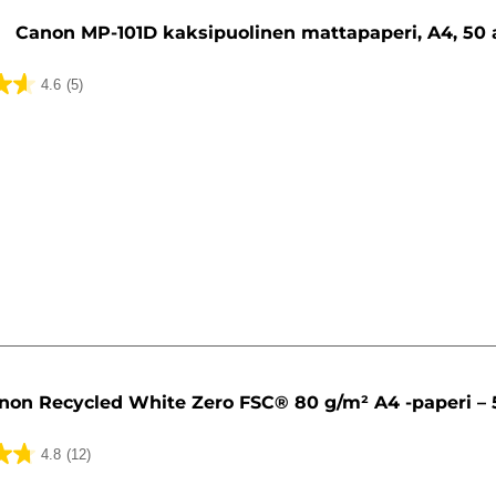
Canon MP-101D kaksipuolinen mattapaperi, A4, 50 
4.6
(5)
ua
non Recycled White Zero FSC® 80 g/m² A4 -paperi – 
4.8
(12)