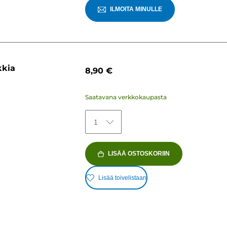
ILMOITA MINULLE
kkia
8,90 €
Saatavana verkkokaupasta
1
LISÄÄ OSTOSKORIIN
Lisää toivelistaan