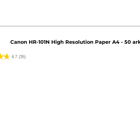
Canon HR-101N High Resolution Paper A4 - 50 ar
4.7
(35)
ua