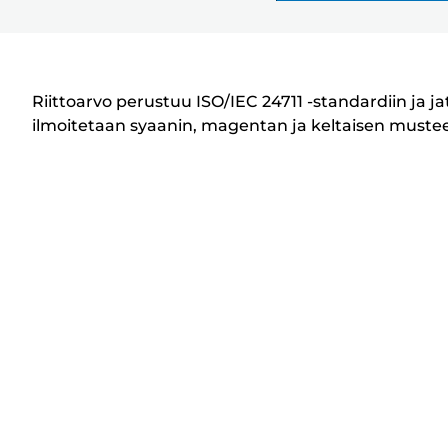
T
u
l
o
Riittoarvo perustuu ISO/IEC 24711 -standardiin ja 
s
ilmoitetaan syaanin, magentan ja keltaisen musteen k
t
i
n