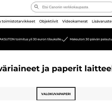
a toimistotarvikkeet
Objektiivit
Videokamerat
Lisävaruste
KSUTON toimitus yli 30 euron tilauksille.
Maksuton 30 päivän palautu
riaineet ja paperit laittee
VALOKUVAPAPERI