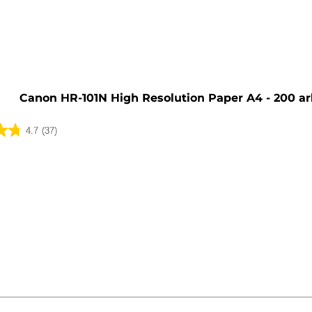
ti
Canon HR-101N High Resolution Paper A4 - 200 ar
4.7
(37)
ua