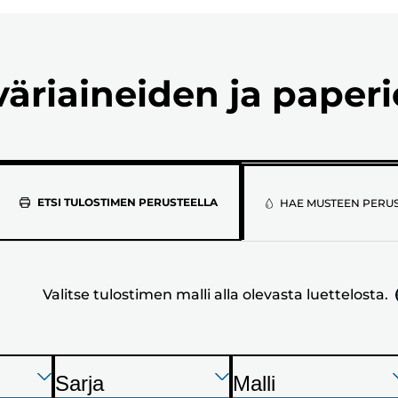
väriaineiden ja paper
Valitse
ETSI TULOSTIMEN PERUSTEELLA
HAE MUSTEEN PERU
tulostimen
malli
Valitse tulostimen malli alla olevasta luettelosta.
alla
olevasta
luettelosta.
Paina
Paina
Paina
Sarja
Malli