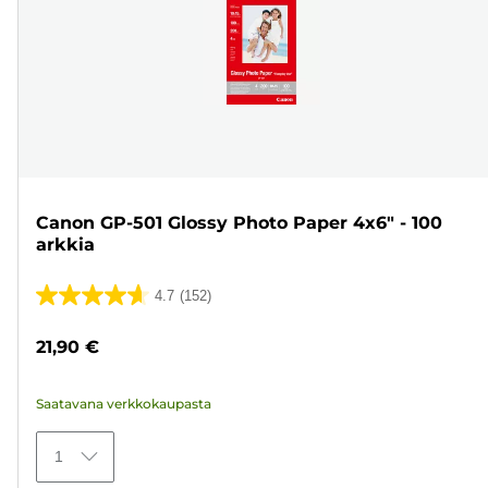
Canon GP-501 Glossy Photo Paper 4x6" - 100
arkkia
4.7
(152)
4.7/5
tähteä.
21,90 €
152
arvostelua
Saatavana verkkokaupasta
1