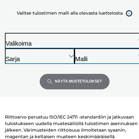
alla
Valitse tulostimen malli alla olevasta luettelosta.
olevasta
luettelosta.
Valikoima
T
Paina
Paina
Paina
u
Sarja
Malli
Enter
Enter
Enter
l
T
T
laajentaaksesi
laajentaaksesi
laajentaaksesi
o
u
u
s
l
l
NÄYTÄ MUSTETULOKSET
t
o
o
i
s
s
n
t
t
i
i
Riittoarvo perustuu ISO/IEC 24711 -standardiin ja jatkuvaan
n
n
tulostukseen uudella mustesäiliöllä tulostimen asennuksen
jälkeen. Värimusteiden riittoisuus ilmoitetaan syaanin,
magentan ja keltaisen musteen keskimääräisellä