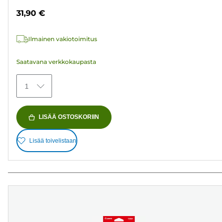
tähteä.
31,90 €
152
arvostelua
Ilmainen vakiotoimitus
Saatavana verkkokaupasta
1
LISÄÄ OSTOSKORIIN
Lisää toivelistaan