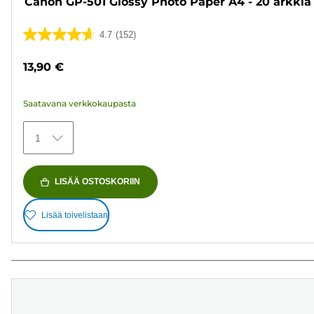
Canon GP-501 Glossy Photo Paper A4 - 20 arkkia
4.7
(152)
4.7/5
tähteä.
13,90 €
152
arvostelua
Saatavana verkkokaupasta
1
LISÄÄ OSTOSKORIIN
Lisää toivelistaan