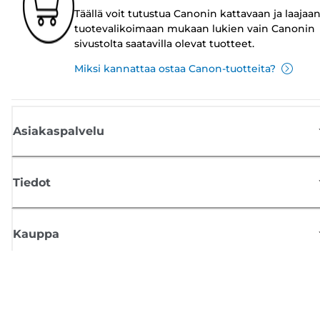
Täällä voit tutustua Canonin kattavaan ja laajaa
tuotevalikoimaan mukaan lukien vain Canonin
sivustolta saatavilla olevat tuotteet.
Miksi kannattaa ostaa Canon-tuotteita?
Asiakaspalvelu
Tiedot
Kauppa
Tilaa Canon-uutiset
Saat sähköpostiisi säännöllisesti päivityksiä uusista tuotteista, hyödyllisi