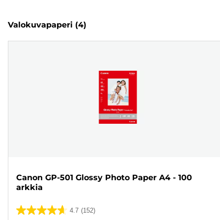
Valokuvapaperi
(4)
Canon GP-501 Glossy Photo Paper A4 - 100
arkkia
4.7
(152)
4.7/5