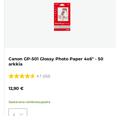
Canon GP-501 Glossy Photo Paper 4x6" - 50
arkkia
4.7
(152)
4.7/5
tähteä.
12,90 €
152
arvostelua
Saatavana verkkokaupasta
1