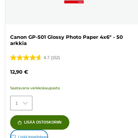
Canon GP-501 Glossy Photo Paper 4x6" - 50
arkkia
4.7
(152)
4.7/5
tähteä.
12,90 €
152
arvostelua
Saatavana verkkokaupasta
1
LISÄÄ OSTOSKORIIN
Lisää toivelistaan