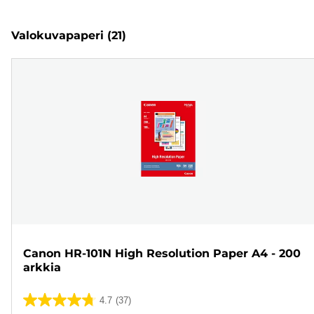
Valokuvapaperi
(21)
Canon HR-101N High Resolution Paper A4 - 200
arkkia
4.7
(37)
4.7/5