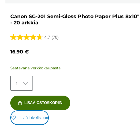
Canon SG-201 Semi-Gloss Photo Paper Plus 8x10"
- 20 arkkia
4.7
(70)
4.7/5
tähteä.
16,90 €
70
arvostelua
Saatavana verkkokaupasta
1
LISÄÄ OSTOSKORIIN
Lisää toivelistaan