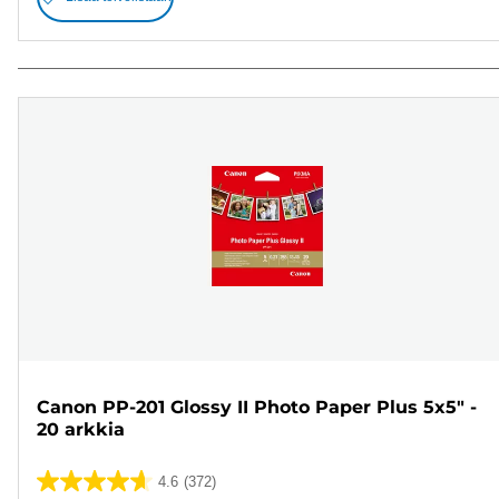
Canon PP-201 Glossy II Photo Paper Plus 5x5" -
20 arkkia
4.6
(372)
4.6/5