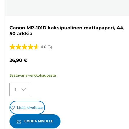
Canon MP-101D kaksipuolinen mattapaperi, A4,
50 arkkia
4.6
(5)
4.6/5
tähteä.
26,90 €
5
arvostelua
Saatavana verkkokaupasta
1
Lisää toivelistaan
ILMOITA MINULLE