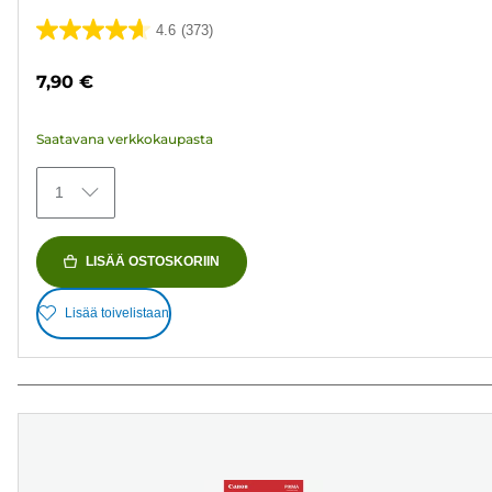
4.6
(373)
4.6/5
tähteä.
7,90 €
373
arvostelua
Saatavana verkkokaupasta
1
LISÄÄ OSTOSKORIIN
Lisää toivelistaan