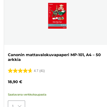
Canonin mattavalokuvapaperi MP-101, A4 – 50
arkkia
4.7
(41)
4.7/5
tähteä.
18,90 €
41
arvostelua
Saatavana verkkokaupasta
1