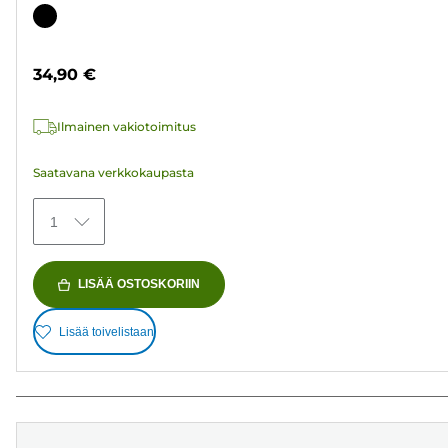
tähteä.
Värikasetti
37
arvostelua
34,90 €
Ilmainen vakiotoimitus
Saatavana verkkokaupasta
1
LISÄÄ OSTOSKORIIN
Lisää toivelistaan