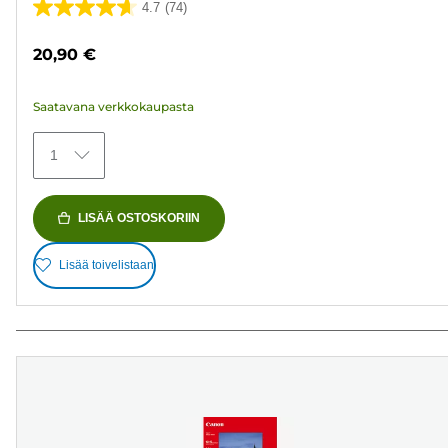
4.7
(74)
4.7/5
tähteä.
20,90 €
74
arvostelua
Saatavana verkkokaupasta
1
LISÄÄ OSTOSKORIIN
Lisää toivelistaan