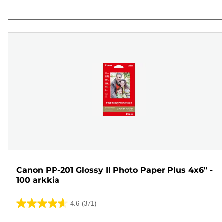
Canon PP-201 Glossy II Photo Paper Plus 4x6" -
100 arkkia
4.6
(371)
4.6/5
tähteä.