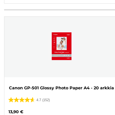
Canon GP-501 Glossy Photo Paper A4 - 20 arkkia
4.7
(152)
4.7/5
tähteä.
13,90 €