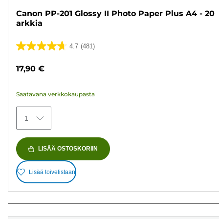
Canon PP-201 Glossy II Photo Paper Plus A4 - 20
arkkia
4.7
(481)
4.7/5
tähteä.
17,90 €
481
arvostelua
Saatavana verkkokaupasta
1
LISÄÄ OSTOSKORIIN
Lisää toivelistaan