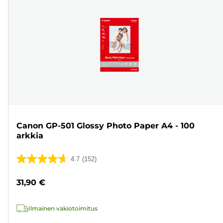
Canon GP-501 Glossy Photo Paper A4 - 100
arkkia
4.7
(152)
4.7/5
tähteä.
31,90 €
152
arvostelua
Ilmainen vakiotoimitus