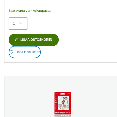
152
arvostelua
Saatavana verkkokaupasta
1
LISÄÄ OSTOSKORIIN
Lisää toivelistaan