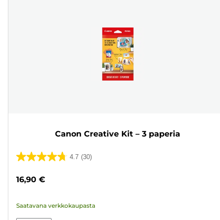
Canon Creative Kit – 3 paperia
4.7
(30)
4.7/5
tähteä.
16,90 €
30
arvostelua
Saatavana verkkokaupasta