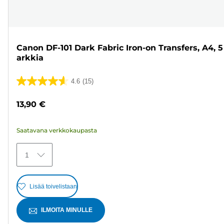
Canon DF-101 Dark Fabric Iron-on Transfers, A4, 5
arkkia
4.6
(15)
4.6/5
tähteä.
13,90 €
15
arvostelua
Saatavana verkkokaupasta
1
Lisää toivelistaan
ILMOITA MINULLE