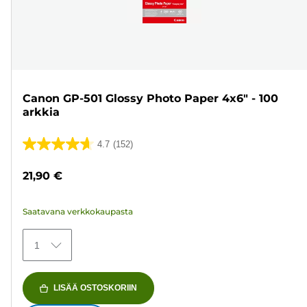
Canon GP-501 Glossy Photo Paper 4x6" - 100
arkkia
4.7
(152)
4.7/5
tähteä.
21,90 €
152
arvostelua
Saatavana verkkokaupasta
1
LISÄÄ OSTOSKORIIN