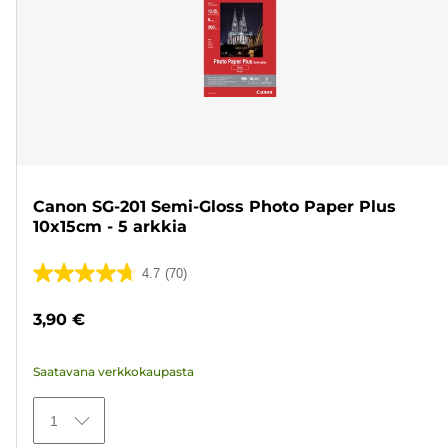
Canon SG-201 Semi-Gloss Photo Paper Plus
10x15cm - 5 arkkia
4.7
(70)
4.7/5
tähteä.
3,90 €
70
arvostelua
Saatavana verkkokaupasta
1