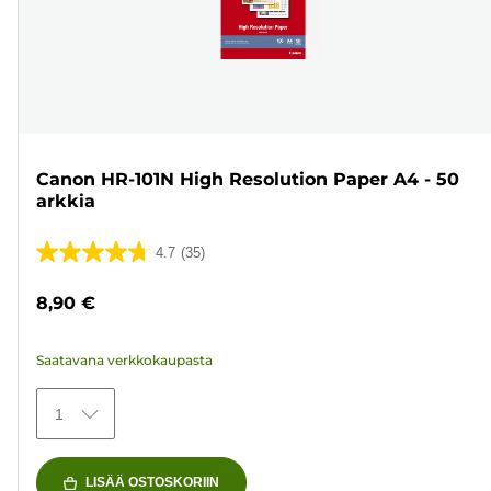
Canon HR-101N High Resolution Paper A4 - 50
arkkia
4.7
(35)
4.7/5
tähteä.
8,90 €
35
arvostelua
Saatavana verkkokaupasta
1
LISÄÄ OSTOSKORIIN