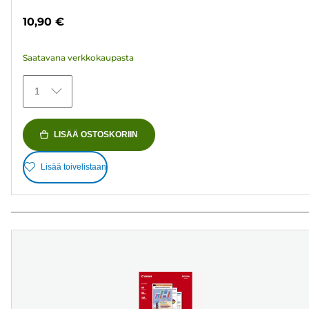
tähteä.
10,90 €
372
arvostelua
Saatavana verkkokaupasta
1
LISÄÄ OSTOSKORIIN
Lisää toivelistaan