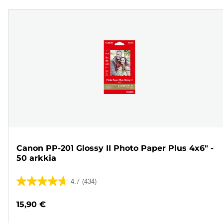
Canon PP-201 Glossy II Photo Paper Plus 4x6" -
50 arkkia
4.7
(434)
4.7/5
tähteä.
15,90 €
434
arvostelua