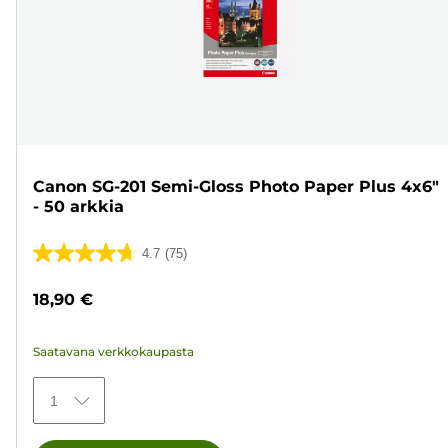
Canon SG-201 Semi-Gloss Photo Paper Plus 4x6"
- 50 arkkia
4.7
(75)
4.7/5
tähteä.
18,90 €
75
arvostelua
Saatavana verkkokaupasta
1