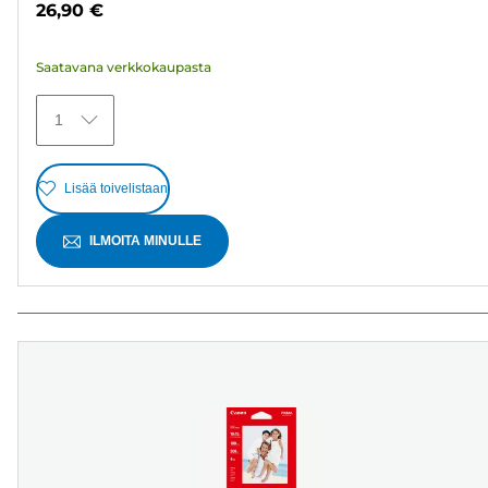
26,90 €
371
arvostelua
Saatavana verkkokaupasta
1
Lisää toivelistaan
ILMOITA MINULLE