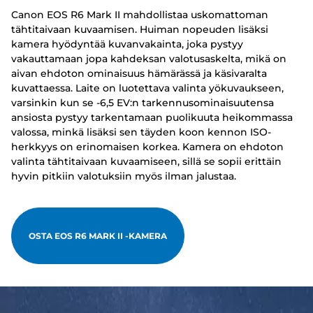
Canon EOS R6 Mark II mahdollistaa uskomattoman
tähtitaivaan kuvaamisen. Huiman nopeuden lisäksi
kamera hyödyntää kuvanvakainta, joka pystyy
vakauttamaan jopa kahdeksan valotusaskelta, mikä on
aivan ehdoton ominaisuus hämärässä ja käsivaralta
kuvattaessa. Laite on luotettava valinta yökuvaukseen,
varsinkin kun se -6,5 EV:n tarkennusominaisuutensa
ansiosta pystyy tarkentamaan puolikuuta heikommassa
valossa, minkä lisäksi sen täyden koon kennon ISO-
herkkyys on erinomaisen korkea. Kamera on ehdoton
valinta tähtitaivaan kuvaamiseen, sillä se sopii erittäin
hyvin pitkiin valotuksiin myös ilman jalustaa.
OSTA EOS R6 MARK II -KAMERA