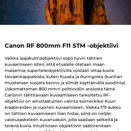
Canon RF 800mm F11 STM -objektiivi
Vaikka laajakulmaobjektiivi sopii hyvin tähtien
kuvaamiseen siten, että etualalle otetaan maan
maisemia, superteleobjektiivilla voidaan ottaa kuvia
taivaankappaleista, kuten Kuusta ja Auringosta (kunhan
muistetaan suojata kenno ja silmät käyttämällä suodinta).
Uskomattoman 800 mm:n polttovälin ansiosta tämä
Canonin tähtitaivaan kuvaamiseen tarkoitettu RF-
objektiivi on ainutlaatuinen valinta esimerkiksi Kuun
kraatereiden ja vuorten kuvaamiseen. Vaikka f/11-aukko
on tähtien kuvaamiseen liian hidas, siinä on neljän
valotusaskeleen kuvanvakain, jolla saadaan selkeitä ja
teräviä kuvia. Intuitiivisen objektiivin säätörenkaan