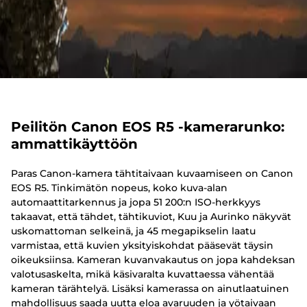
Peilitön Canon EOS R5 -kamerarunko:
ammattikäyttöön
Paras Canon-kamera tähtitaivaan kuvaamiseen on Canon
EOS R5. Tinkimätön nopeus, koko kuva-alan
automaattitarkennus ja jopa 51 200:n ISO-herkkyys
takaavat, että tähdet, tähtikuviot, Kuu ja Aurinko näkyvät
uskomattoman selkeinä, ja 45 megapikselin laatu
varmistaa, että kuvien yksityiskohdat pääsevät täysin
oikeuksiinsa. Kameran kuvanvakautus on jopa kahdeksan
valotusaskelta, mikä käsivaralta kuvattaessa vähentää
kameran tärähtelyä. Lisäksi kamerassa on ainutlaatuinen
mahdollisuus saada uutta eloa avaruuden ja yötaivaan