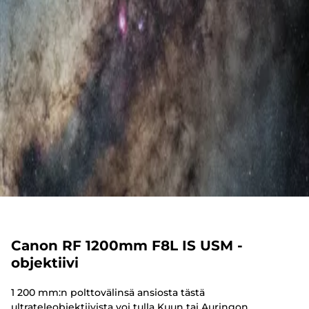
Canon RF 1200mm F8L IS USM -
objektiivi
1 200 mm:n polttovälinsä ansiosta tästä
ultrateleobjektiivista voi tulla Kuun tai Auringon