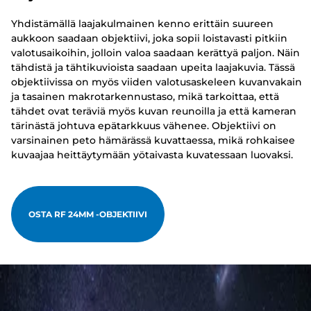
Yhdistämällä laajakulmainen kenno erittäin suureen
aukkoon saadaan objektiivi, joka sopii loistavasti pitkiin
valotusaikoihin, jolloin valoa saadaan kerättyä paljon. Näin
tähdistä ja tähtikuvioista saadaan upeita laajakuvia. Tässä
objektiivissa on myös viiden valotusaskeleen kuvanvakain
ja tasainen makrotarkennustaso, mikä tarkoittaa, että
tähdet ovat teräviä myös kuvan reunoilla ja että kameran
tärinästä johtuva epätarkkuus vähenee. Objektiivi on
varsinainen peto hämärässä kuvattaessa, mikä rohkaisee
kuvaajaa heittäytymään yötaivasta kuvatessaan luovaksi.
OSTA RF 24MM -OBJEKTIIVI