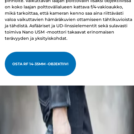
pinnoite. Vaikuttavan laajan polttovälin lisäksi objektiivissa
on koko laajan polttovälialueen kattava f/4-vakioaukko,
mikä tarkoittaa, että kameran kenno saa aina riittävästi
valoa vaikuttavien hämäräkuvien ottamiseen tähtikuvioista
ja tähdistä. Asfääriset ja UD-linssielementit sekä sulavasti
toimiva Nano USM -moottori takaavat erinomaisen
terävyyden ja yksityiskohdat.
OSTA RF 14-35MM -OBJEKTIIVI