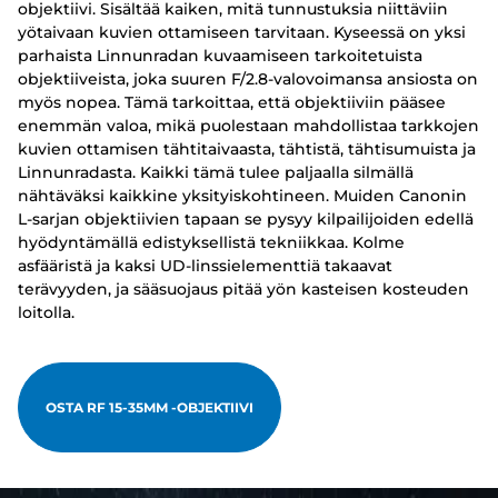
objektiivi. Sisältää kaiken, mitä tunnustuksia niittäviin
yötaivaan kuvien ottamiseen tarvitaan. Kyseessä on yksi
parhaista Linnunradan kuvaamiseen tarkoitetuista
objektiiveista, joka suuren F/2.8-valovoimansa ansiosta on
myös nopea. Tämä tarkoittaa, että objektiiviin pääsee
enemmän valoa, mikä puolestaan mahdollistaa tarkkojen
kuvien ottamisen tähtitaivaasta, tähtistä, tähtisumuista ja
Linnunradasta. Kaikki tämä tulee paljaalla silmällä
nähtäväksi kaikkine yksityiskohtineen. Muiden Canonin
L-sarjan objektiivien tapaan se pysyy kilpailijoiden edellä
hyödyntämällä edistyksellistä tekniikkaa. Kolme
asfääristä ja kaksi UD-linssielementtiä takaavat
terävyyden, ja sääsuojaus pitää yön kasteisen kosteuden
loitolla.
OSTA RF 15-35MM -OBJEKTIIVI