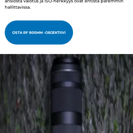
ansiosta valotus ja ISO-herkkyys ovat entistä paremmin
hallittavissa.
OSTA RF 800MM -OBJEKTIIVI