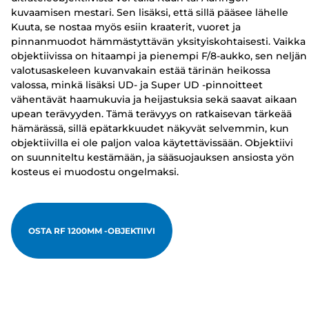
kuvaamisen mestari. Sen lisäksi, että sillä pääsee lähelle
Kuuta, se nostaa myös esiin kraaterit, vuoret ja
pinnanmuodot hämmästyttävän yksityiskohtaisesti. Vaikka
objektiivissa on hitaampi ja pienempi F/8-aukko, sen neljän
valotusaskeleen kuvanvakain estää tärinän heikossa
valossa, minkä lisäksi UD- ja Super UD -pinnoitteet
vähentävät haamukuvia ja heijastuksia sekä saavat aikaan
upean terävyyden. Tämä terävyys on ratkaisevan tärkeää
hämärässä, sillä epätarkkuudet näkyvät selvemmin, kun
objektiivilla ei ole paljon valoa käytettävissään. Objektiivi
on suunniteltu kestämään, ja sääsuojauksen ansiosta yön
kosteus ei muodostu ongelmaksi.
OSTA RF 1200MM -OBJEKTIIVI