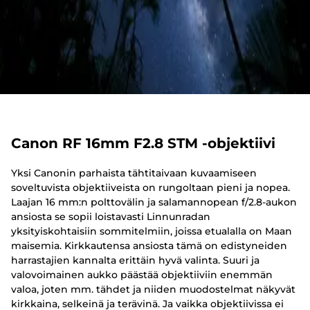
Canon RF 16mm F2.8 STM -objektiivi
Yksi Canonin parhaista tähtitaivaan kuvaamiseen
soveltuvista objektiiveista on rungoltaan pieni ja nopea.
Laajan 16 mm:n polttovälin ja salamannopean f/2.8-aukon
ansiosta se sopii loistavasti Linnunradan
yksityiskohtaisiin sommitelmiin, joissa etualalla on Maan
maisemia. Kirkkautensa ansiosta tämä on edistyneiden
harrastajien kannalta erittäin hyvä valinta. Suuri ja
valovoimainen aukko päästää objektiiviin enemmän
valoa, joten mm. tähdet ja niiden muodostelmat näkyvät
kirkkaina, selkeinä ja terävinä. Ja vaikka objektiivissa ei