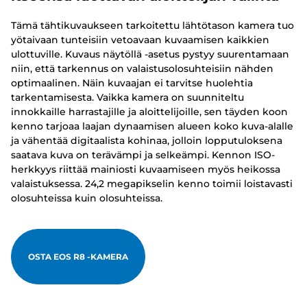
Tämä tähtikuvaukseen tarkoitettu lähtötason kamera tuo
yötaivaan tunteisiin vetoavaan kuvaamisen kaikkien
ulottuville. Kuvaus näytöllä -asetus pystyy suurentamaan
niin, että tarkennus on valaistusolosuhteisiin nähden
optimaalinen. Näin kuvaajan ei tarvitse huolehtia
tarkentamisesta. Vaikka kamera on suunniteltu
innokkaille harrastajille ja aloittelijoille, sen täyden koon
kenno tarjoaa laajan dynaamisen alueen koko kuva-alalle
ja vähentää digitaalista kohinaa, jolloin lopputuloksena
saatava kuva on terävämpi ja selkeämpi. Kennon ISO-
herkkyys riittää mainiosti kuvaamiseen myös heikossa
valaistuksessa. 24,2 megapikselin kenno toimii loistavasti
olosuhteissa kuin olosuhteissa.
OSTA EOS R8 -KAMERA