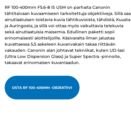
RF 100-400mm F5.6-8 IS USM on parhaita Canonin
tähtitaivaan kuvaamiseen tarkoitettuja objektiiveja. Sillä saa
ainutlaatuisen loistavia kuvia tähtikuvioista, tähdistä, Kuusta
ja Auringosta, ja sillä voi ottaa myös vaikuttavia telekuvia
sekä ainutlaatuisia maisemia. Edullinen paketti sopii
erinomaisesti aloittelijoille. Käsivaralta ilman jalustaa
kuvattaessa 5,5 askeleen kuvanvakain takaa riittävän
vakauden. Canonin alan johtavat tekniikat, kuten UD-lasi
(Ultra Low Dispersion Glass) ja Super Spectra -pinnoite,
takaavat erinomaisen kuvanlaadun.
OSTA RF 100-400MM -OBJEKTIIVI