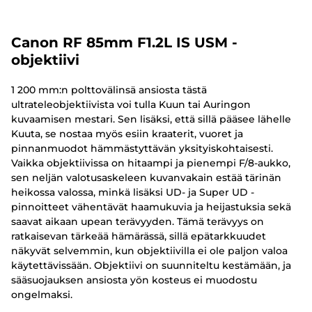
Canon RF 85mm F1.2L IS USM -
objektiivi
1 200 mm:n polttovälinsä ansiosta tästä
ultrateleobjektiivista voi tulla Kuun tai Auringon
kuvaamisen mestari. Sen lisäksi, että sillä pääsee lähelle
Kuuta, se nostaa myös esiin kraaterit, vuoret ja
pinnanmuodot hämmästyttävän yksityiskohtaisesti.
Vaikka objektiivissa on hitaampi ja pienempi F/8-aukko,
sen neljän valotusaskeleen kuvanvakain estää tärinän
heikossa valossa, minkä lisäksi UD- ja Super UD -
pinnoitteet vähentävät haamukuvia ja heijastuksia sekä
saavat aikaan upean terävyyden. Tämä terävyys on
ratkaisevan tärkeää hämärässä, sillä epätarkkuudet
näkyvät selvemmin, kun objektiivilla ei ole paljon valoa
käytettävissään. Objektiivi on suunniteltu kestämään, ja
sääsuojauksen ansiosta yön kosteus ei muodostu
ongelmaksi.