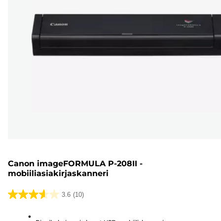
Canon imageFORMULA P-208II -
mobiiliasiakirjaskanneri
3.6
(10)
3.6/5
tähteä.