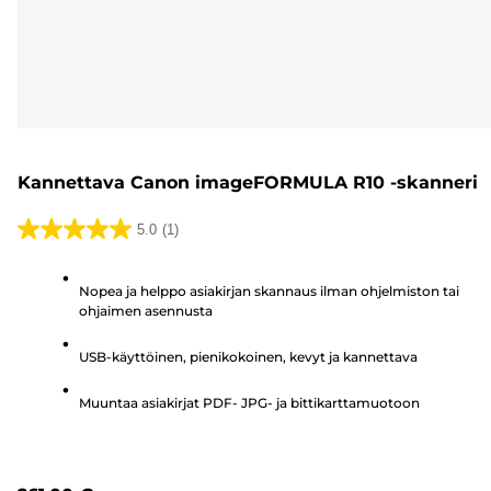
Kannettava Canon imageFORMULA R10 -skanneri
5.0
(1)
5.0/5
tähteä.
Nopea ja helppo asiakirjan skannaus ilman ohjelmiston tai
1
ohjaimen asennusta
arvostelu
USB-käyttöinen, pienikokoinen, kevyt ja kannettava
Muuntaa asiakirjat PDF- JPG- ja bittikarttamuotoon