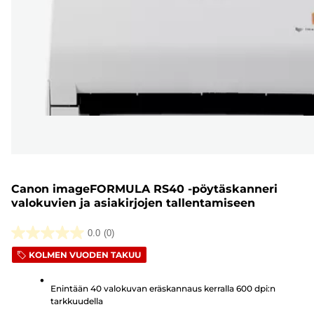
Canon imageFORMULA RS40 -pöytäskanneri
valokuvien ja asiakirjojen tallentamiseen
0.0
(0)
0.0/5
KOLMEN VUODEN TAKUU
tähteä.
Enintään 40 valokuvan eräskannaus kerralla 600 dpi:n
tarkkuudella