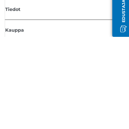
Tiedot
Kauppa
Tilaa Canon-uutiset
Saat sähköpostiisi säännöllisesti päivityksiä uusista tuotteista, hyödyllisi
vinkkejä ja tarjouksia
REKISTERÖIDY
Myyntiehdot
Tietosuojakäytäntö
Tietoa evästeistä
Evästeasetukset