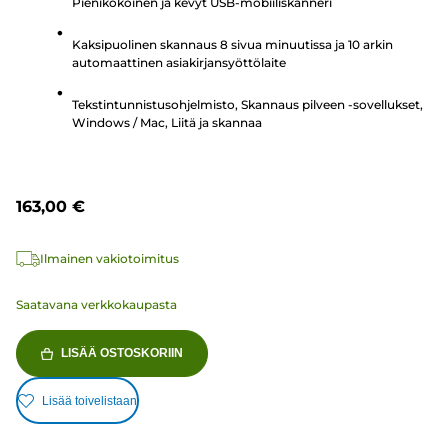
Pienikokoinen ja kevyt USB-mobiiliskanneri
10
arvostelua
Kaksipuolinen skannaus 8 sivua minuutissa ja 10 arkin
automaattinen asiakirjansyöttölaite
Tekstintunnistusohjelmisto, Skannaus pilveen -sovellukset,
Windows / Mac, Liitä ja skannaa
163,00 €
Ilmainen vakiotoimitus
Saatavana verkkokaupasta
LISÄÄ OSTOSKORIIN
Lisää toivelistaan