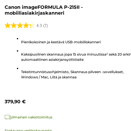
Canon imageFORMULA P-215II -
mobiiliasiakirjaskanneri
4.3
(7)
4.3/5
tähteä.
Pienikokoinen ja kestävä USB-mobiiliskanneri
7
arvostelua
Kaksipuolinen skannaus jopa 15 sivua minuutissa¹ sekä 20 arki
automaattinen asiakirjansyöttölaite
Tekstintunnistusohjelmisto, Skannaus pilveen -sovellukset,
Windows / Mac, Liitä ja skannaa
379,90 €
Ilmainen vakiotoimitus
Saatavana verkkokaupasta