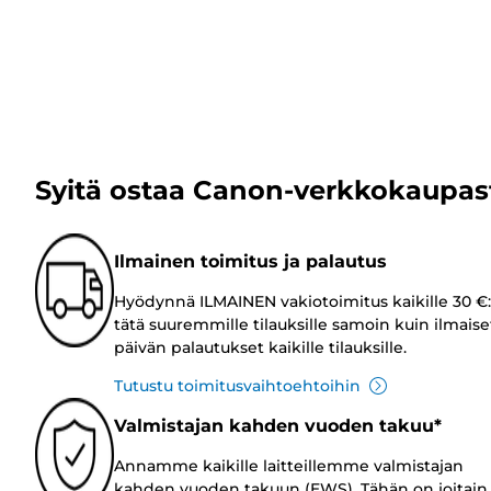
Syitä ostaa Canon-verkkokaupas
Ilmainen toimitus ja palautus
Hyödynnä ILMAINEN vakiotoimitus kaikille 30 €:
tätä suuremmille tilauksille samoin kuin ilmaise
päivän palautukset kaikille tilauksille.
Tutustu toimitusvaihtoehtoihin
Valmistajan kahden vuoden takuu*
Annamme kaikille laitteillemme valmistajan
kahden vuoden takuun (EWS). Tähän on joitain