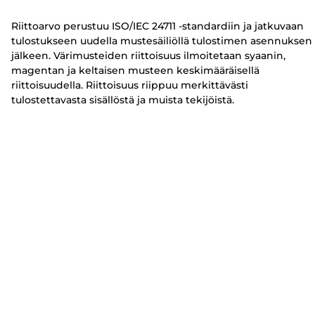
i
i
Riittoarvo perustuu ISO/IEC 24711 -standardiin ja jatkuvaan
n
n
tulostukseen uudella mustesäiliöllä tulostimen asennuksen
jälkeen. Värimusteiden riittoisuus ilmoitetaan syaanin,
magentan ja keltaisen musteen keskimääräisellä
riittoisuudella. Riittoisuus riippuu merkittävästi
tulostettavasta sisällöstä ja muista tekijöistä.