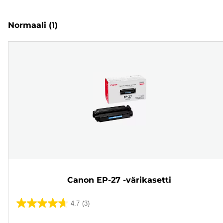
Normaali
(1)
Canon EP-27 -värikasetti
4.7
(3)
4.7/5
tähteä.