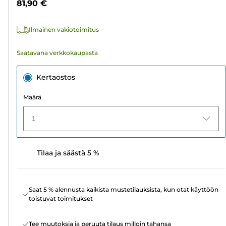
81,90 €
3
arvostelua
Ilmainen vakiotoimitus
Saatavana verkkokaupasta
Kertaostos
Määrä
1
Tilaa ja säästä 5 %
Saat 5 % alennusta kaikista mustetilauksista, kun otat käyttöön
toistuvat toimitukset
Tee muutoksia ja peruuta tilaus milloin tahansa