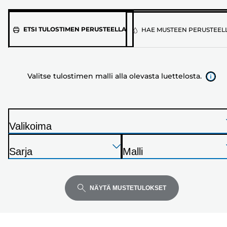
Valitse
ETSI TULOSTIMEN PERUSTEELLA
HAE MUSTEEN PERUSTEEL
tulostimen
malli
alla
Valitse tulostimen malli alla olevasta luettelosta.
olevasta
luettelosta.
Valikoima
T
Paina
Paina
Paina
u
Sarja
Malli
Enter
Enter
Enter
l
T
T
laajentaaksesi
laajentaaksesi
laajentaaksesi
o
u
u
s
l
l
NÄYTÄ MUSTETULOKSET
t
o
o
i
s
s
n
t
t