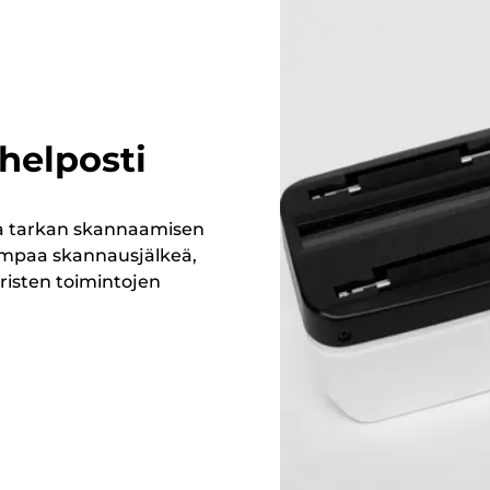
helposti
ja tarkan skannaamisen
kempaa skannausjälkeä,
isten toimintojen