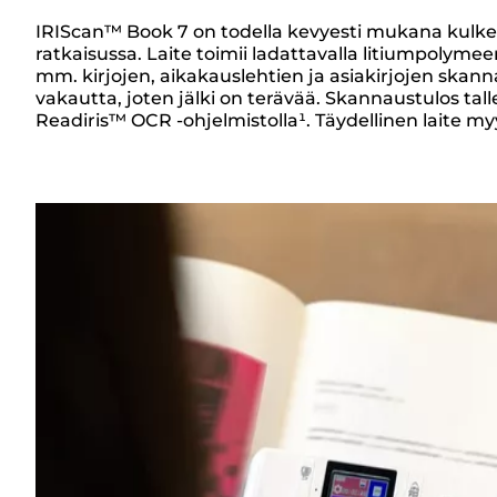
IRIScan™ Book 7 on todella kevyesti mukana kulkev
ratkaisussa. Laite toimii ladattavalla litiumpoly
Yleiskuvaus
mm. kirjojen, aikakauslehtien ja asiakirjojen skan
vakautta, joten jälki on terävää. Skannaustulos ta
Readiris™ OCR -ohjelmistolla¹. Täydellinen laite my