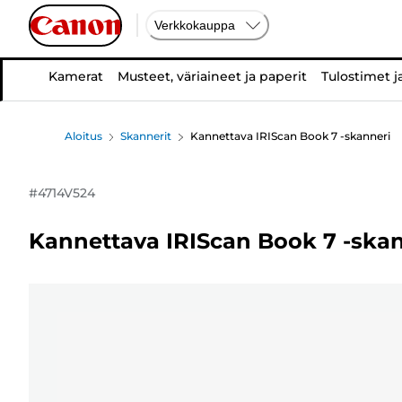
Verkkokauppa
Kamerat
Musteet, väriaineet ja paperit
Tulostimet j
Aloitus
Skannerit
Kannettava IRIScan Book 7 -skanneri
#
4714V524
Kannettava IRIScan Book 7 -skan