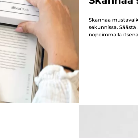
Skannaa s
Skannaa mustavalkoi
sekunnissa. Säästä
nopeimmalla itsenäi