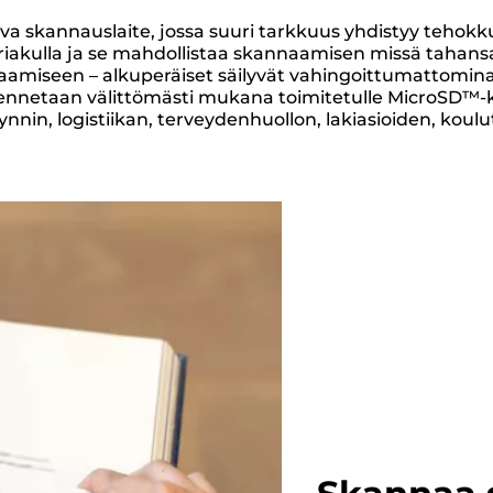
a skannauslaite, jossa suuri tarkkuus yhdistyy tehokk
meeriakulla ja se mahdollistaa skannaamisen missä taha
naamiseen – alkuperäiset säilyvät vahingoittumattomina
llennetaan välittömästi mukana toimitetulle MicroSD™-k
ynnin, logistiikan, terveydenhuollon, lakiasioiden, koul