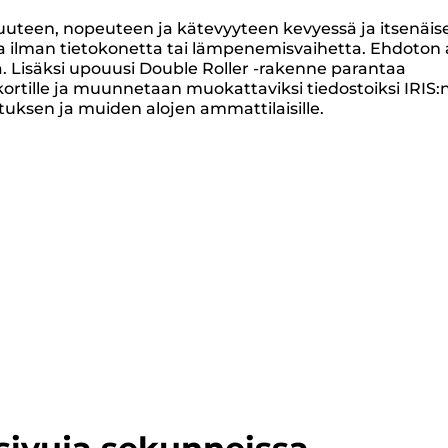
uuteen, nopeuteen ja kätevyyteen kevyessä ja itsenäis
nsa ilman tietokonetta tai lämpenemisvaihetta. Ehdoton
. Lisäksi upouusi Double Roller -rakenne parantaa
ortille ja muunnetaan muokattaviksi tiedostoiksi IRIS:
utuksen ja muiden alojen ammattilaisille.