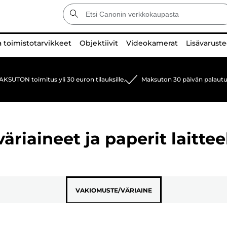
a toimistotarvikkeet
Objektiivit
Videokamerat
Lisävaruste
KSUTON toimitus yli 30 euron tilauksille.
Maksuton 30 päivän palautu
riaineet ja paperit laittee
VAKIOMUSTE/VÄRIAINE