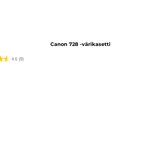
ti
Canon 728 -värikasetti
4.6
(9)
ua