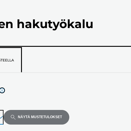
ien hakutyökalu
STEELLA
NÄYTÄ MUSTETULOKSET