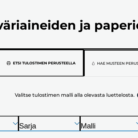
väriaineiden ja paper
Valitse
ETSI TULOSTIMEN PERUSTEELLA
HAE MUSTEEN PERU
tulostimen
malli
Valitse tulostimen malli alla olevasta luettelosta.
alla
olevasta
luettelosta.
Paina
Paina
Paina
Sarja
Malli
Enter
Enter
Enter
T
T