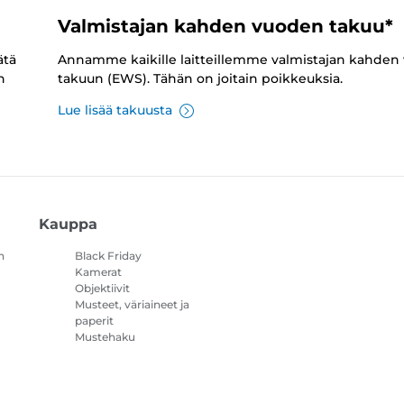
Valmistajan kahden vuoden takuu*
ätä
Annamme kaikille laitteillemme valmistajan kahden
n
takuun (EWS). Tähän on joitain poikkeuksia.
Lue lisää takuusta
Kauppa
n
Black Friday
Kamerat
Objektiivit
Musteet, väriaineet ja
paperit
Mustehaku
Tulostimet
Videokamerat
Lisävarusteet ja
oheistuotteet