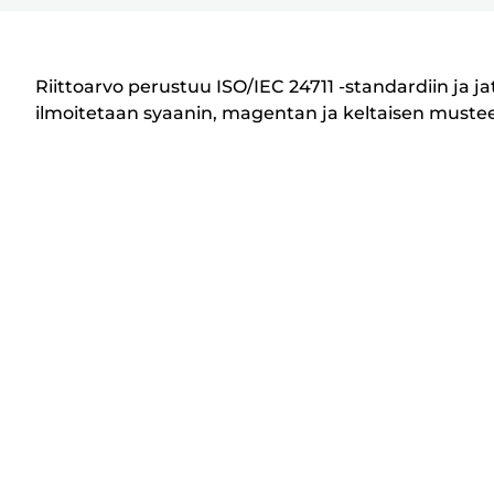
u
l
o
Riittoarvo perustuu ISO/IEC 24711 -standardiin ja 
s
ilmoitetaan syaanin, magentan ja keltaisen musteen k
t
i
n