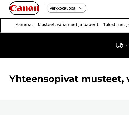
Verkkokauppa
Kamerat
Musteet, väriaineet ja paperit
Tulostimet j
MA
Yhteensopivat musteet, vä