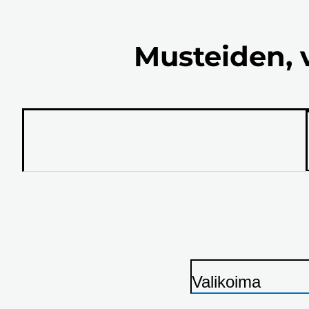
Musteiden, 
Valikoima
T