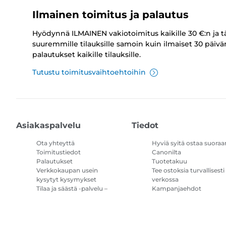
Ilmainen toimitus ja palautus
Hyödynnä ILMAINEN vakiotoimitus kaikille 30 €:n ja t
suuremmille tilauksille samoin kuin ilmaiset 30 päivä
palautukset kaikille tilauksille.
Tutustu toimitusvaihtoehtoihin
Asiakaspalvelu
Tiedot
Ota yhteyttä
Hyviä syitä ostaa suoraa
Toimitustiedot
Canonilta
Palautukset
Tuotetakuu
Verkkokaupan usein
Tee ostoksia turvallisesti
kysytyt kysymykset
verkossa
Tilaa ja säästä -palvelu –
Kampanjaehdot
kysymykset ja vastaukset
Tulostimen
mustetilauksen
käyttöehdot
Sivustokartta